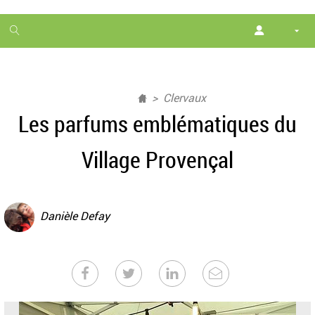
1
month
free
Clervaux
Les parfums emblématiques du
Village Provençal
Danièle Defay