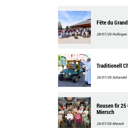
Fête du Grand
28/07/26
Rollingen
Traditionell 
26/07/26
Schandel
Rousen fir 25
Miersch
26/07/26
Mersch