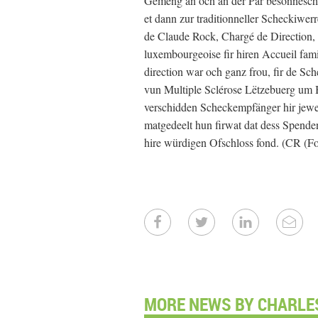
Gemeng an och an der Par besonnesc
et dann zur traditionneller Scheckiwe
de Claude Rock, Chargé de Direction,
luxembourgeoise fir hiren Accueil fam
direction war och ganz frou, fir de Sch
vun Multiple Sclérose Lëtzebuerg um B
verschidden Scheckempfänger hir jewei
matgedeelt hun firwat dat dess Spend
hire würdigen Ofschloss fond. (CR (Fo
MORE NEWS BY CHARLES