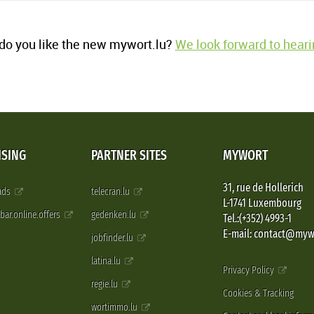
o you like the new mywort.lu?
We look forward to heari
ISING
PARTNER SITES
MYWORT
31, rue de Hollerich
 ads
telecran.lu
L-1741 Luxembourg
pbar.online.offers
gedenken.lu
Tel.:(+352) 4993-1
E-mail: contact@myw
jobfinder.lu
latina.lu
Privacy Policy
regie.lu
Cookies & Tracking
wortimmo.lu