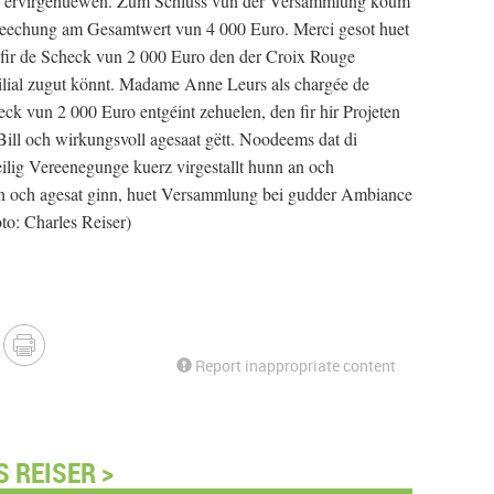
h ervirgehuewen. Zum Schluss vun der Versammlung koum
rreechung am Gesamtwert vun 4 000 Euro. Merci gesot huet
 fir de Scheck vun 2 000 Euro den der Croix Rouge
ilial zugut könnt. Madame Anne Leurs als chargée de
eck vun 2 000 Euro entgéint zehuelen, den fir hir Projeten
ill och wirkungsvoll agesaat gëtt. Noodeems dat di
lig Vereenegunge kuerz virgestallt hunn an och
en och agesat ginn, huet Versammlung bei gudder Ambiance
to: Charles Reiser)
Report inappropriate content
 REISER >