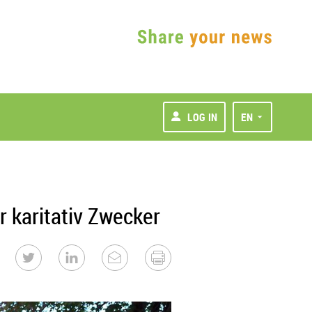
LOG IN
EN
 karitativ Zwecker