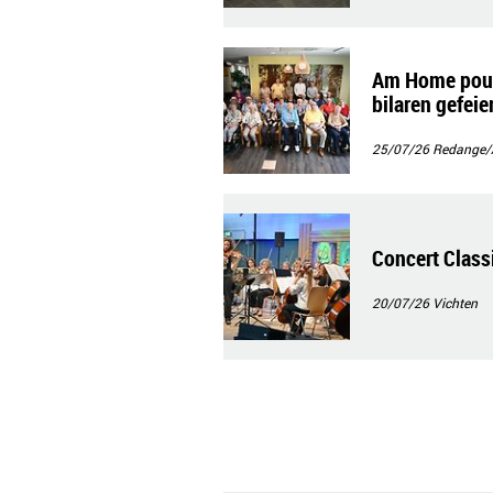
Am Home pour 
bilaren gefeier
25/07/26
Redange/A
Concert Classi
20/07/26
Vichten