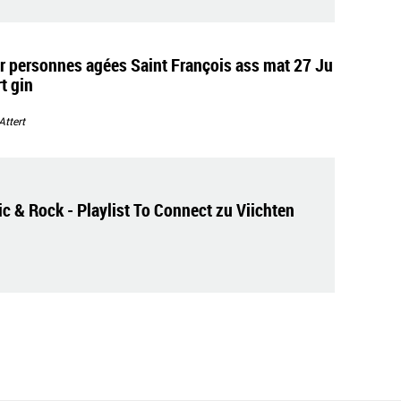
personnes agées Saint François ass mat 27 Ju
t gin
ttert
c & Rock - Playlist To Connect zu Viichten