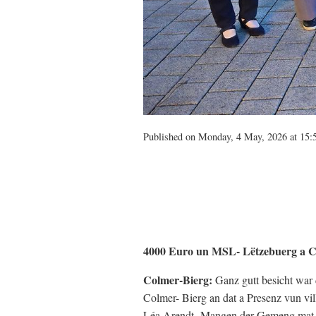
Published on Monday, 4 May, 2026 at 15:
4000 Euro un MSL- Lëtzebuerg a Cr
Colmer-Bierg:
Ganz gutt besicht wa
Colmer- Bierg an dat a Presenz vun vil
Léa Arendt- Mangen der Gemeng mat h