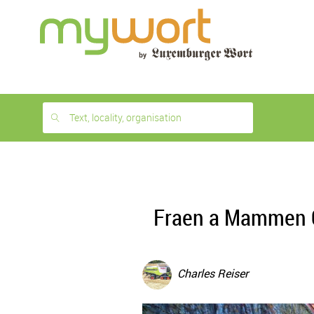
1
month
free
Text, locality, organisation
Fraen a Mammen Co
Charles Reiser