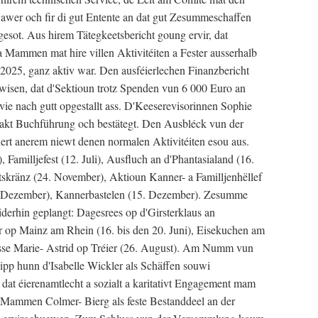
 awer och fir di gut Entente an dat gut Zesummeschaffen
esot. Aus hirem Tätegkeetsbericht goung ervir, dat
 Mammen mat hire villen Aktivitéiten a Fester ausserhalb
025, ganz aktiv war. Den ausféierlechen Finanzbericht
wisen, dat d'Sektioun trotz Spenden vun 6 000 Euro an
ie nach gutt opgestallt ass. D'Keeserevisorinnen Sophie
xakt Buchführung och bestätegt. Den Ausbléck vun der
ert anerem niewt denen normalen Aktivitéiten esou aus.
Familljefest (12. Juli), Ausfluch an d'Phantasialand (16.
entskränz (24. November), Aktioun Kanner- a Familljenhëllef
. Dezember), Kannerbastelen (15. Dezember). Zesumme
iderhin geplangt: Dagesrees op d'Girsterklaus an
r op Mainz am Rhein (16. bis den 20. Juni), Eisekuchen am
esse Marie- Astrid op Tréier (26. August). Am Numm vun
pp hunn d'Isabelle Wickler als Schäffen souwi
dat éierenamtlecht a sozialt a karitativt Engagement mam
 Mammen Colmer- Bierg als feste Bestanddeel an der