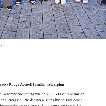
53
oix- Rouge Accueil Familial weiderginn
r d'Generalversammlung vun de ACFL- Fraen a Mammen
len Éieregäscht. No der Begréissung huet d' Presidentin
irem technischen Service, de Leit am Comité mat den