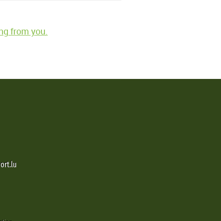
ng from you.
ort.lu