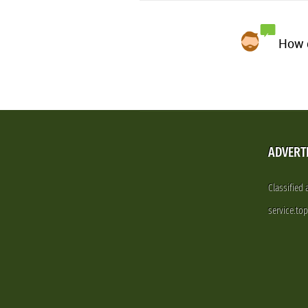
How d
ADVERT
Classified
service.to