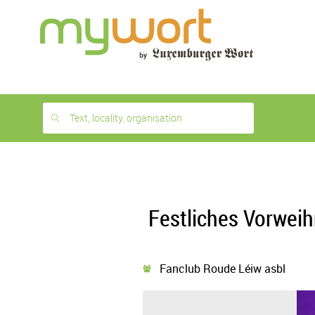
1
month
free
Text, locality, organisation
Festliches Vorweih
Fanclub Roude Léiw asbl