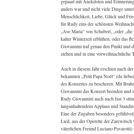
gepaart mit Anekdoten und Erinnerunge
anders war und nicht viele Dinge unt
Menschlichkeit, Liebe, Glück und Frie
für Rudy eins der schönsten Weihnachts
„Ave Maria“ von Schubert, „oder „die
kalter Winterzeit erblühen, oder das f
Giovannini traf genau den Punkt und 
ziehen und in eine vorweihnachtliche 
Auch in diesem Jahr erschien nach de
bekannten „Petit Papa Noël“ (du lieb
des Konzertes zu bescheren. Mit Brah
Giovannini das Konzert beenden und si
Rudy Giovannini auch nach fast 3 stün
langanhaltendem Applaus und Standing
Eine der Zugaben besonders gefühlvoll
Lied, aus der Operette der Zarewitsc
väterlichen Freund Luciano Pavarotti