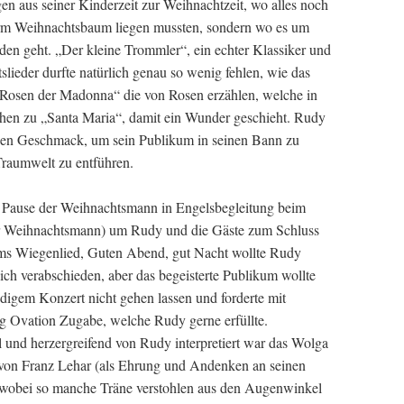
n aus seiner Kinderzeit zur Weihnachtzeit, wo alles noch
erm Weihnachtsbaum liegen mussten, sondern wo es um
den geht. „Der kleine Trommler“, ein echter Klassiker und
lieder durfte natürlich genau so wenig fehlen, wie das
 Rosen der Madonna“ die von Rosen erzählen, welche in
lehen zu „Santa Maria“, damit ein Wunder geschieht. Rudy
den Geschmack, um sein Publikum in seinen Bann zu
Traumwelt zu entführen.
r Pause der Weihnachtsmann in Engelsbegleitung beim
er Weihnachtsmann) um Rudy und die Gäste zum Schluss
ms Wiegenlied, Guten Abend, gut Nacht wollte Rudy
ch verabschieden, aber das begeisterte Publikum wollte
digem Konzert nicht gehen lassen und forderte mit
 Ovation Zugabe, welche Rudy gerne erfüllte.
 und herzergreifend von Rudy interpretiert war das Wolga
h von Franz Lehar (als Ehrung und Andenken an seinen
) wobei so manche Träne verstohlen aus den Augenwinkel