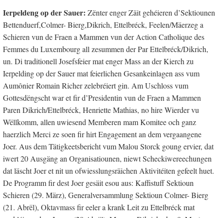
Ierpeldeng op der Sauer:
Zënter enger Zäit gehéieren d’Sektiounen
Bettenduerf,Colmer- Bierg,Dikrich, Ettelbréck, Feelen/Mäerzeg a
Schieren vun de Fraen a Mammen vun der Action Catholique des
Femmes du Luxembourg all zesummen der Par Ettelbréck/Dikrich,
un. Di traditionell Josefsfeier mat enger Mass an der Kierch zu
Ierpelding op der Sauer mat feierlichen Gesankeinlagen ass vum
Aumônier Romain Richer zelebréiert gin. Am Uschloss vum
Gottesdëngscht war et fir d’Presidentin vun de Fraen a Mammen
Paren Dikrich/Ettelbréck, Henriette Mathias, no hire Wierder vu
Wëllkomm, allen uwiesend Memberen mam Komitee och ganz
haerzlich Merci ze soen fir hirt Engagement an dem vergaangene
Joer. Aus dem Tätigkeetsbericht vum Malou Storck goung ervier, dat
iwert 20 Ausgäng an Organisatiounen, niewt Scheckiwereechungen
dat läscht Joer et nit un ofwiesslungsräichen Aktivitéiten gefeelt huet.
De Programm fir dest Joer gesäit esou aus: Kaffistuff Sektioun
Schieren (29. März), Generalversammlung Sektioun Colmer- Bierg
(21. Abrël), Oktavmass fir eeler a krank Leit zu Ettelbréck mat