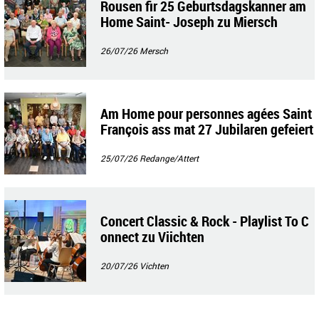
Rousen fir 25 Geburtsdagskanner am
Home Saint- Joseph zu Miersch
26/07/26
Mersch
Am Home pour personnes agées Saint
François ass mat 27 Jubilaren gefeiert
gin
25/07/26
Redange/Attert
Concert Classic & Rock - Playlist To C
onnect zu Viichten
20/07/26
Vichten