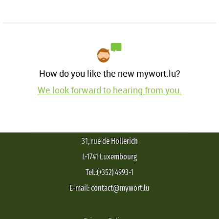
How do you like the new mywort.lu?
We look forward to hearing from you.
31, rue de Hollerich
L-1741 Luxembourg
Tel.:(+352) 4993-1
E-mail: contact@mywort.lu