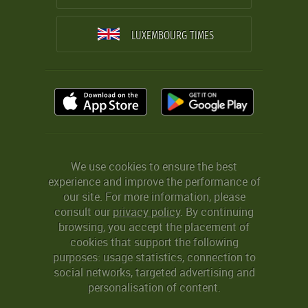
LUXEMBOURG TIMES
We use cookies to ensure the best
experience and improve the performance of
our site. For more information, please
consult our
privacy policy
. By continuing
browsing, you accept the placement of
cookies that support the following
purposes: usage statistics, connection to
social networks, targeted advertising and
personalisation of content.