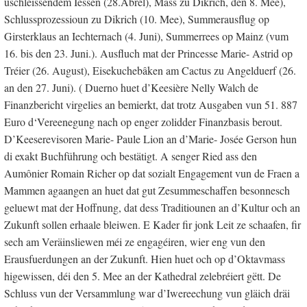
uschléissendem Iessen (28.Abrël), Mass zu Dikrich, den 8. Mee),
Schlussprozessioun zu Dikrich (10. Mee), Summerausflug op
Girsterklaus an Iechternach (4. Juni), Summerrees op Mainz (vum
16. bis den 23. Juni.). Ausfluch mat der Princesse Marie- Astrid op
Tréier (26. August), Eisekuchebâken am Cactus zu Angelduerf (26.
an den 27. Juni). ( Duerno huet d’Keesière Nelly Walch de
Finanzbericht virgelies an bemierkt, dat trotz Ausgaben vun 51. 887
Euro d‘Vereenegung nach op enger zolidder Finanzbasis berout.
D’Keeserevisoren Marie- Paule Lion an d’Marie- Josée Gerson hun
di exakt Buchführung och bestätigt. A senger Ried ass den
Aumônier Romain Richer op dat sozialt Engagement vun de Fraen a
Mammen agaangen an huet dat gut Zesummeschaffen besonnesch
geluewt mat der Hoffnung, dat dess Traditiounen an d’Kultur och an
Zukunft sollen erhaale bleiwen. E Kader fir jonk Leit ze schaafen, fir
sech am Veräinsliewen méi ze engagéiren, wier eng vun den
Erausfuerdungen an der Zukunft. Hien huet och op d’Oktavmass
higewissen, déi den 5. Mee an der Kathedral zelebréiert gëtt. De
Schluss vun der Versammlung war d’Iwereechung vun gläich dräi