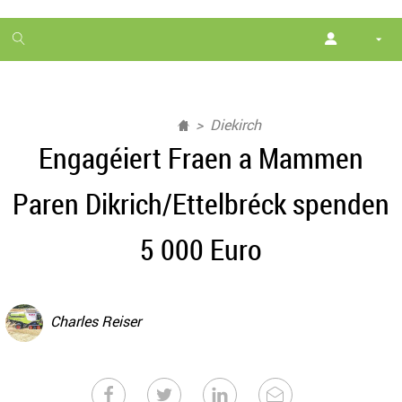
1
month
free
Diekirch
Engagéiert Fraen a Mammen
Paren Dikrich/Ettelbréck spenden
5 000 Euro
Charles Reiser