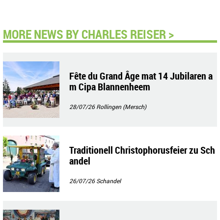
MORE NEWS BY CHARLES REISER >
Fête du Grand Âge mat 14 Jubilaren a
m Cipa Blannenheem
28/07/26
Rollingen (Mersch)
Traditionell Christophorusfeier zu Sch
andel
26/07/26
Schandel