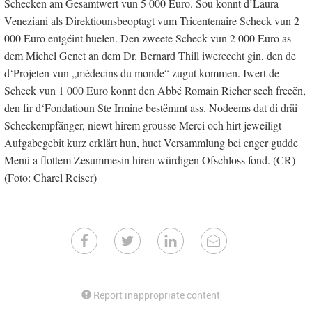
Schecken am Gesamtwert vun 5 000 Euro. Sou konnt d’Laura
Veneziani als Direktiounsbeoptagt vum Tricentenaire Scheck vun 2
000 Euro entgéint huelen. Den zweete Scheck vun 2 000 Euro as
dem Michel Genet an dem Dr. Bernard Thill iwereecht gin, den de
d‘Projeten vun „médecins du monde“ zugut kommen. Iwert de
Scheck vun 1 000 Euro konnt den Abbé Romain Richer sech freeën,
den fir d‘Fondatioun Ste Irmine bestëmmt ass. Nodeems dat di dräi
Scheckempfänger, niewt hirem grousse Merci och hirt jeweiligt
Aufgabegebit kurz erklärt hun, huet Versammlung bei enger gudde
Menü a flottem Zesummesin hiren würdigen Ofschloss fond. (CR)
(Foto: Charel Reiser)
Report inappropriate content