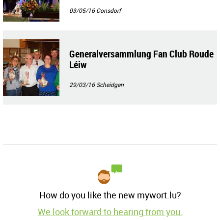
berreichung an die Fondation "Kriibskr
ank Kanner"
03/05/16
Consdorf
Generalversammlung Fan Club Roude
Léiw
29/03/16
Scheidgen
How do you like the new mywort.lu?
We look forward to hearing from you.