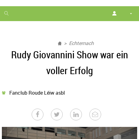
1
month
free
Echternach
Rudy Giovannini Show war ein
voller Erfolg
Fanclub Roude Léiw asbl