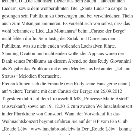
letzten CD „Die schönsten Lieder aus dem Süden“, altbekannten
Liedern, sowie dem weltberühmten Titel „Santa Lucia“ a cappella
gesungen sein Publikum zu überzeugen und bei verschiedenen Titeln
auch zum Mitsingen animieren. Es versteht sich von selbst, dass das
wohl bekannteste Lied „La Montanara“ beim „Caruso der Berge“
nicht fehlen durfte. Sehr lustig der Sirtaki mit Dame aus dem
Publikum, was zu nicht enden wollenden Lachsalven führte.
Standing Ovation und nicht enden wollender Applaus waren der
Dank seines Publikums an diesem Abend, so dass Rudy Giovannini
als Zugabe das Publikum mit einem Medley aus bekannten „Johann
Strauss“ Melodien überraschte.
Freuen können sich die Freunde (wie Rudy seine Fans gerne nennt)
auf weitere Termine mit dem Caruso der Berge; am 26.09.2012
Tageskreuzfahrt auf dem Luxusschiff MS „Princesse Marie Astrid“
(ausverkauft) sowie am 19. 12.2012 zum zweiten Weihnachtskonzert
in der Pfarrkirche von Consdorf. Wann der Vorverkauf für das
Weihnachtskonzert beginnt erfahren Sie auf der HP vom Fan Club
„Roude Léiw“ www.fanclubroudeleiw.lu Der „Roude Léiw“ konnte