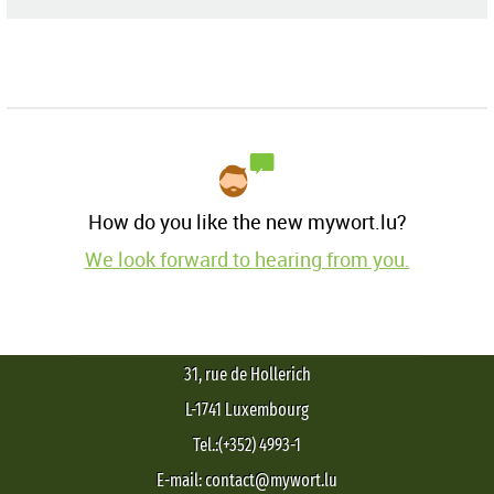
How do you like the new mywort.lu?
We look forward to hearing from you.
31, rue de Hollerich
L-1741 Luxembourg
Tel.:(+352) 4993-1
E-mail: contact@mywort.lu