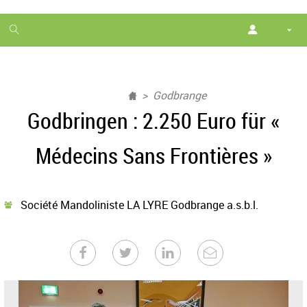
1
month
free
Godbrange
Godbringen : 2.250 Euro für «
Médecins Sans Frontières »
Société Mandoliniste LA LYRE Godbrange a.s.b.l.