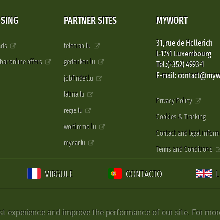
ISING
PARTNER SITES
MYWORT
31, rue de Hollerich
 ads
telecran.lu
L-1741 Luxembourg
pbar.online.offers
gedenken.lu
Tel.:(+352) 4993-1
E-mail: contact@myw
jobfinder.lu
latina.lu
Privacy Policy
regie.lu
Cookies & Tracking
wortimmo.lu
Contact and legal inform
mycar.lu
Terms and Conditions
VIRGULE
CONTACTO
st experience and improve the performance of our site. For more