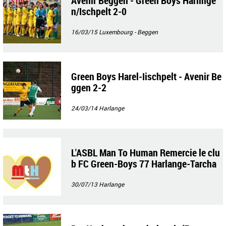
Avenir Beggen - Green Boys Harlinge
n/Ischpelt 2-0
16/03/15
Luxembourg - Beggen
Green Boys Harel-Iischpelt - Avenir Be
ggen 2-2
24/03/14
Harlange
L'ASBL Man To Human Remercie le clu
b FC Green-Boys 77 Harlange-Tarcha
mps pour les dons de matériel de spor
t
30/07/13
Harlange