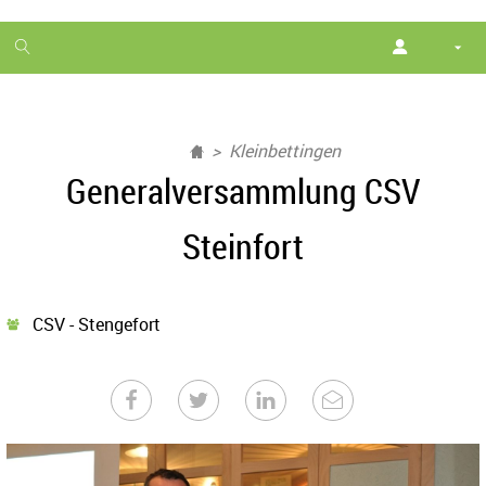
1
month
free
Kleinbettingen
Generalversammlung CSV
Steinfort
CSV - Stengefort