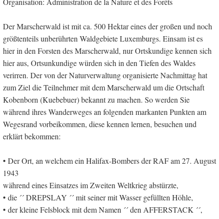
Organisation: Administration de la Nature et des Forêts
Der Marscherwald ist mit ca. 500 Hektar eines der großen und noch
größtenteils unberührten Waldgebiete Luxemburgs. Einsam ist es
hier in den Forsten des Marscherwald, nur Ortskundige kennen sich
hier aus, Ortsunkundige würden sich in den Tiefen des Waldes
verirren. Der von der Naturverwaltung organisierte Nachmittag hat
zum Ziel die Teilnehmer mit dem Marscherwald um die Ortschaft
Kobenborn (Kuebebuer) bekannt zu machen. So werden Sie
während ihres Wanderweges an folgenden markanten Punkten am
Wegesrand vorbeikommen, diese kennen lernen, besuchen und
erklärt bekommen:
• Der Ort, an welchem ein Halifax-Bombers der RAF am 27. August
1943
während eines Einsatzes im Zweiten Weltkrieg abstürzte,
• die ´´ DREPSLAY ´´ mit seiner mit Wasser gefüllten Höhle,
• der kleine Felsblock mit dem Namen ´´ den AFFERSTACK ´´,