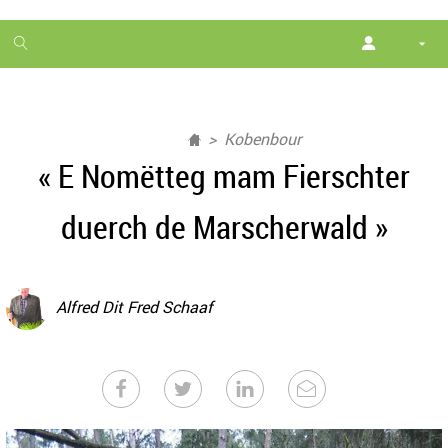
1
month
free
Kobenbour
« E Nomëtteg mam Fierschter
duerch de Marscherwald »
Alfred Dit Fred Schaaf