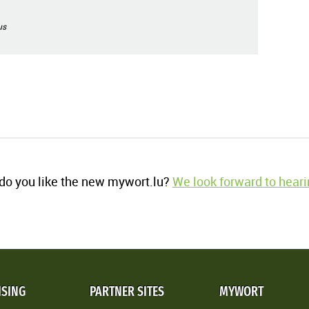
us
o you like the new mywort.lu?
We look forward to heari
ISING
PARTNER SITES
MYWORT