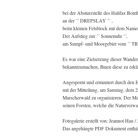
bei der Absturzstelle des Halifax Bom
an der ´´ DREPSLAY ´´ ,
beim kleinen Felsblock mit dem Nam
Der Aufstieg zur ´´ Sonnenuhr ´´,
am Sumpf- und Moorgebiet vom ´´ 
Es war eine Zielsetzung dieser Wande
bekanntzumachen, Ihnen diese zu erklä
Angespornt und ermuntert durch den Er
mit der Mitteilung, am Samstag, dem 
Marscherwald zu organisieren. Der Mar
seinen Forsten, welche die Naturverw
Fotogalerie erstellt von: Jeannot Hau /
Das angehängte PDF Dokument enthält