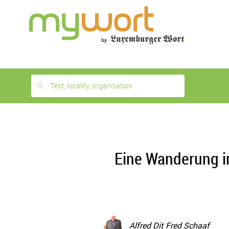
1
month
free
Text, locality, organisation
Eine Wanderung im
Alfred Dit Fred Schaaf