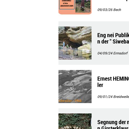
09/03/26
Bech
Eng nei Publik
n der " Siweba
04/09/24
Ermsdorf
Ernest HEMING
ler
09/01/24
Breidweile
Segnung der n
n Girsterklaus