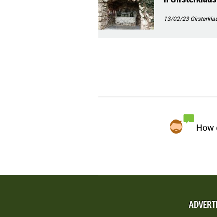
13/02/23
Girsterkla
How d
ADVERT