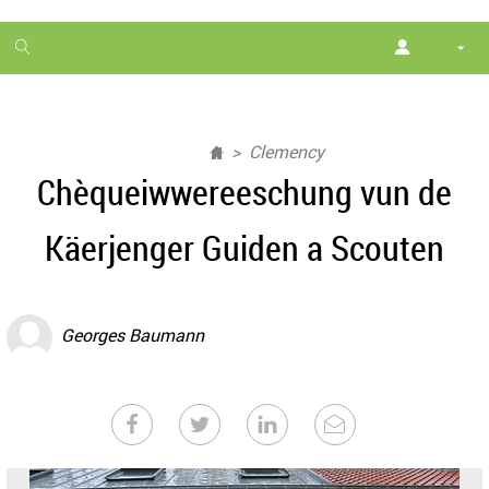
1
month
free
Clemency
Chèqueiwwereeschung vun de
Käerjenger Guiden a Scouten
Georges Baumann