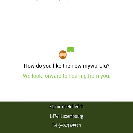
How do you like the new mywort.lu?
We look forward to hearing from you.
31, rue de Hollerich
L-1741 Luxembourg
Tel.:(+352) 4993-1