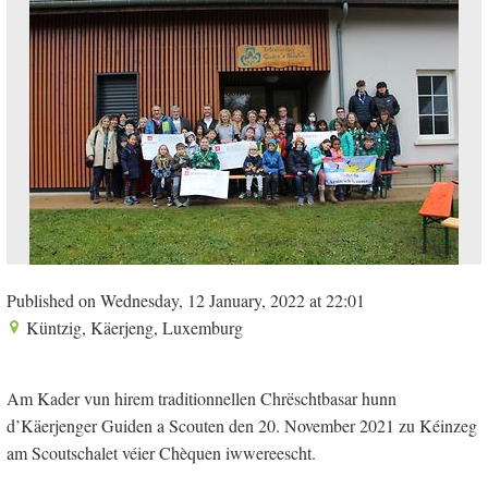
Published on Wednesday, 12 January, 2022 at 22:01
Küntzig, Käerjeng, Luxemburg
Am Kader vun hirem traditionnellen Chrëschtbasar hunn
d’Käerjenger Guiden a Scouten den 20. November 2021 zu Kéinzeg
am Scoutschalet véier Chèquen iwwereescht.