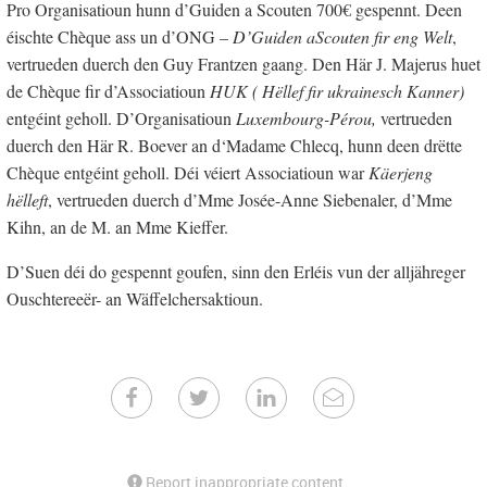
Pro Organisatioun hunn d’Guiden a Scouten 700€ gespennt. Deen
éischte Chèque ass un d’ONG –
D’Guiden aScouten fir eng Welt
,
vertrueden duerch den Guy Frantzen gaang. Den Här J. Majerus huet
de Chèque fir d’Associatioun
HUK ( Hëllef fir ukrainesch Kanner)
entgéint geholl. D’Organisatioun
Luxembourg-Pérou,
vertrueden
duerch den Här R. Boever an d‘Madame Chlecq, hunn deen drëtte
Chèque entgéint geholl. Déi véiert Associatioun war
Käerjeng
hëlleft
, vertrueden duerch d’Mme Josée-Anne Siebenaler, d’Mme
Kihn, an de M. an Mme Kieffer.
D’Suen déi do gespennt goufen, sinn den Erléis vun der alljähreger
Ouschtereeër- an Wäffelchersaktioun.
Report inappropriate content