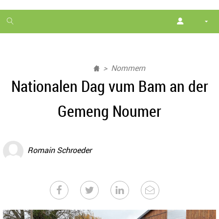
1
month
free
Nommern
Nationalen Dag vum Bam an der
Gemeng Noumer
Romain Schroeder