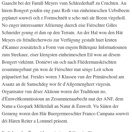
Gaascht bei der Famill Meyers vum Schleederhaff zu Cruchten. An
hirem Bongert goufen eng ganz Reih vun einheimeschen Uebstbeem
geplanzt souwéi och e Formschnëtt u scho méi ale Beem virgeholl.
No enger interessanter Aféierung duerch eise Fiérschter Gilles
Schneider goung et dun op den Terrain. An der Hal wou den Här
Meyers eis frëndlecherweis zur Verfügung gestallt huet kruten
d'Kanner zousätzlech a Form vun engem Billerquiz Informatiounen
zum Steekauz, eiser klengsten einheimeschen Eil wou an dësem
Bongert virkënnt. Doniéwt sin och nach Fliédermauskëschten
zesummegebaut gin wou de Fiérschter mat sénge Leit schon
präparéiert hat. Freides woren 3 Klassen vun der Primärschoul am
Asaatz an de Samschdeg wor fir d'Allgemengheet virgesin.
Organisator vun dëser Aktioun woren der Traditioun no,
d'Ëmweltkommissioun an Zesummenaarbecht mat der ANF, dem
Natur-a Geopark Mëllerdall an Natur & Ëmwelt. Vu Säiten der
Gemeng woren den Här Buergermeeschter Franco Campana souwéi
déi Hären Reiter a Lommel präsent.