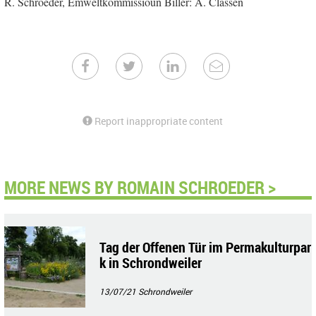
R. Schroeder, Ëmweltkommissioun Biller: A. Classen
Report inappropriate content
MORE NEWS BY ROMAIN SCHROEDER >
Tag der Offenen Tür im Permakulturpar
k in Schrondweiler
13/07/21
Schrondweiler