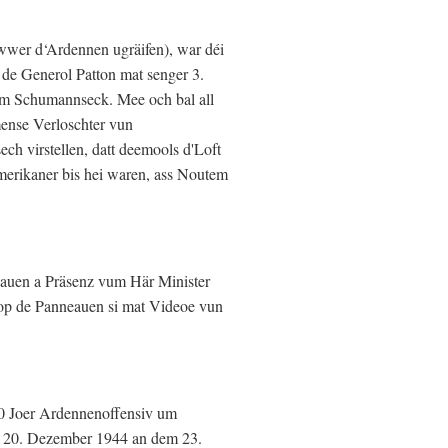
iwwer d‘Ardennen ugräifen), war déi
 de Generol Patton mat senger 3.
um Schumannseck. Mee och bal all
mense Verloschter vun
ch virstellen, datt deemools d'Loft
merikaner bis hei waren, ass Noutem
auen a Präsenz vum Här Minister
 op de Panneauen si mat Videoe vun
80 Joer Ardennenoffensiv um
em 20. Dezember 1944 an dem 23.