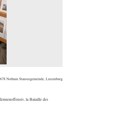
678 Nothum Stauseegemeinde, Luxemburg
ennenoffensiv, la Bataille des