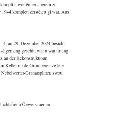
gekämpft a wor ënner anerem zu
 1944 komplett zerstéiert gi war. Aus
 14. an 29. Dezember 2024 besicht.
uséigemeng geschitt war a wat fir eng
es an der Rekonstruktioun
 am Keller op de Gromperen ze leie
 Nebelwerfer-Granatsplitter, zwou
chichtsfrënn Öewersauer an