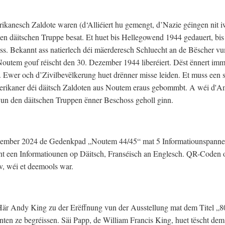
rikanesch Zaldote waren (d‘Alliéiert hu gemengt, d’Nazie géingen nit 
en däitschen Truppe besat. Et huet bis Hellegowend 1944 gedauert, bis
. Bekannt ass natierlech déi mäerderesch Schluecht an de Bëscher v
. Noutem gouf réischt den 30. Dezember 1944 liberéiert. Dëst ënnert im
Ewer och d’Zivilbevëlkerung huet drënner misse leiden. Et muss een se
Amerikaner déi däitsch Zaldoten aus Noutem eraus gebommbt. A wéi d'A
n den däitschen Truppen ënner Beschoss geholl ginn.
zember 2024 de Gedenkpad „Noutem 44/45“ mat 5 Informatiounspanne
ënnt een Informatiounen op Däitsch, Franséisch an Englesch. QR-Coden
iv, wéi et deemools war.
Här Andy King zu der Erëffnung vun der Ausstellung mat dem Titel „
nten ze begréissen. Säi Papp, de William Francis King, huet tëscht d