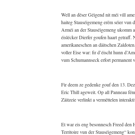
Well an dëser Géigend nit méi vill ame
haiteg Stauséigemeng erëm séier vun d
Arméi an der Stauséigemeng ukomm ass
éislécker Dierfer goufen haart getraff
amerikaneschen an däitschen Zaldoten. 
voller Eise war: fir d’éischt hunn d’
vum Schumannseck erfort permanent vu
Fir deem ze gedenke gouf den 13. De
Eric Thill ageweit. Op all Panneau f
Zäitzeie verlinkt a vermëttelen interakt
Et war eis eng besonnesch Freed den 
Territoire vun der Stauséigemeng“ kon