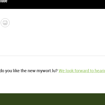
o you like the new mywort.lu?
We look forward to heari