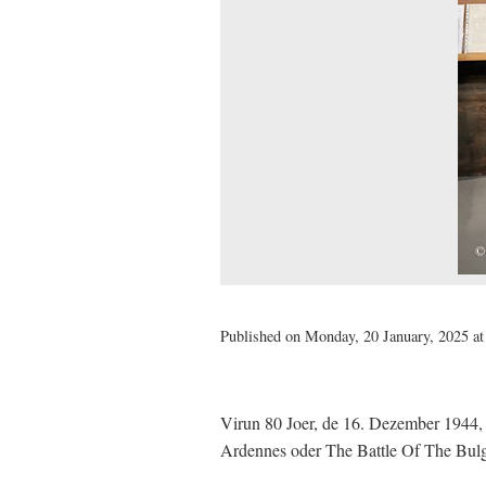
Published on Monday, 20 January, 2025 at
Virun 80 Joer, de 16. Dezember 1944, h
Ardennes oder The Battle Of The Bulge