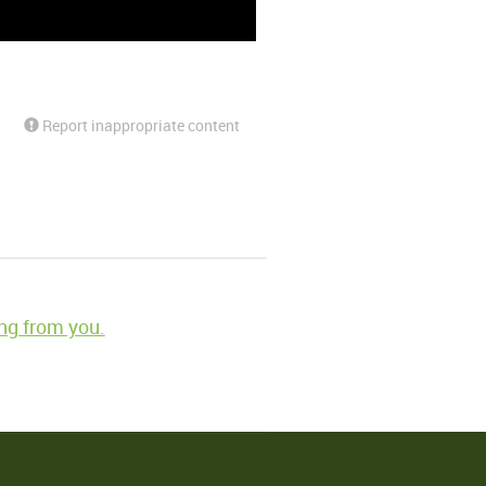
Report inappropriate content
ng from you.