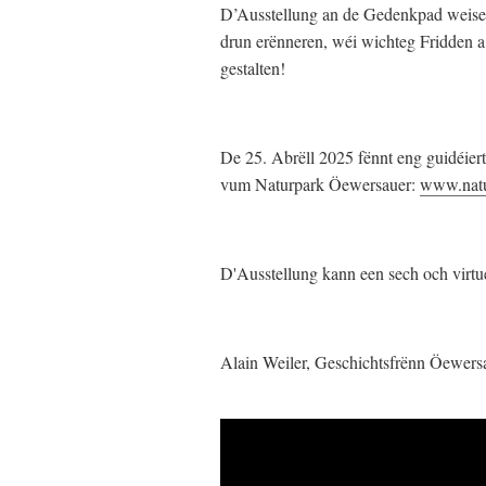
D’Ausstellung an de Gedenkpad weisen
drun erënneren, wéi wichteg Fridden a
gestalten!
De 25. Abrëll 2025 fënnt eng guidéie
vum Naturpark Öewersauer:
www.natu
D'Ausstellung kann een sech och virtu
Alain Weiler, Geschichtsfrënn Öewers