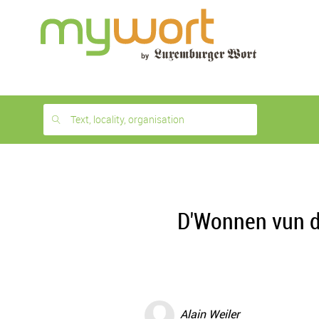
1
month
free
Text, locality, organisation
D'Wonnen vun d
Alain Weiler