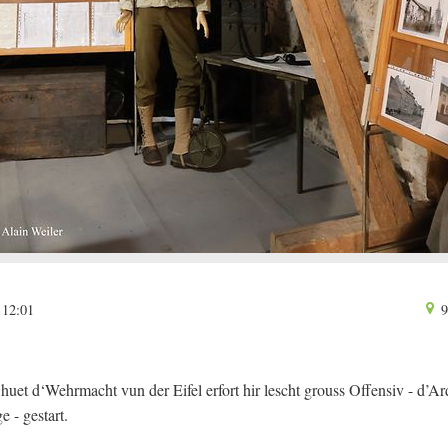
 12:01
9
uet d‘Wehrmacht vun der Eifel erfort hir lescht grouss Offensiv - d’Ard
 - gestart.