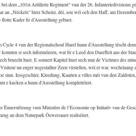
bei dem „101st Artillerie Regiment“ vun der 26. Infanteriedivisioun 
ar an „Néckels“ hirer Scheier, déi, sou wéi och den Haff, am Dezember
flotte Kader fir d’Ausstellung gebuet.
m Cycle 4 vun der Regionalschoul Harel hunn d’Ausstellung tëscht dem
konnten si sech informéieren, wat fir e Leed den Duerfleit aus der Sta
ech bruecht huet. E sonnert Kapitel huet sech mat de Victimes des min
 Visiteur un enger nogestallter Zeen virstellen, wéi et war, wochelaang
 sinn. Iessgeschier, Kleedung, Kaarten a villes méi vun den Zaldoten,
t e kucken a hunn d’Ausstellung komplettéiert.
er Ënnerstëtzung vum Ministère de l’Economie op Initiativ vun de Ges
eng an dem Naturpark Öewersauer realiséiert.