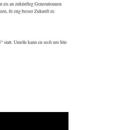
n eis an zukünfteg Generatiounen
en, fir eng besser Zukunft ze
 statt. Umelle kann en sech um Site