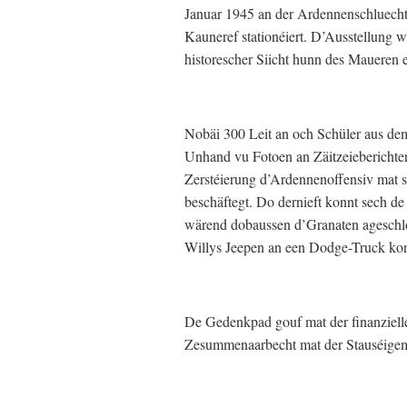
Januar 1945 an der Ardennenschluecht 
Kauneref stationéiert. D’Ausstellung w
historescher Siicht hunn des Maueren e 
Nobäi 300 Leit an och Schüler aus de
Unhand vu Fotoen an Zäitzeieberichter 
Zerstéierung d’Ardennenoffensiv mat s
beschäftegt. Do dernieft konnt sech de
wärend dobaussen d’Granaten ageschloe
Willys Jeepen an een Dodge-Truck konn
De Gedenkpad gouf mat der finanziell
Zesummenaarbecht mat der Stauséigem