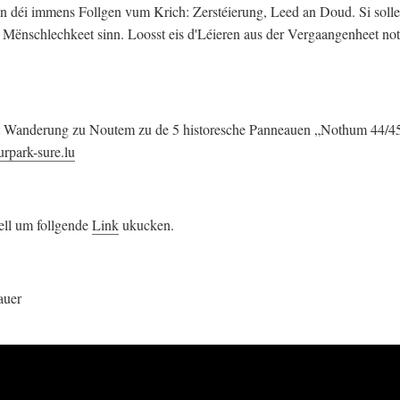
 déi immens Follgen vum Krich: Zerstéierung, Leed an Doud. Si solle
 Mënschlechkeet sinn. Loosst eis d'Léieren aus der Vergaangenheet notz
rt Wanderung zu Noutem zu de 5 historesche Panneauen „Nothum 44/45“
rpark-sure.lu
ell um follgende
Link
ukucken.
auer