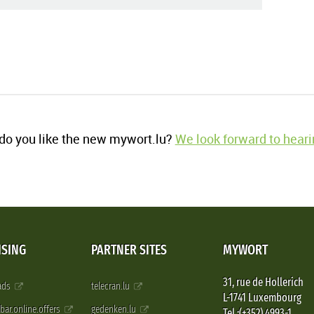
o you like the new mywort.lu?
We look forward to heari
ISING
PARTNER SITES
MYWORT
31, rue de Hollerich
 ads
telecran.lu
L-1741 Luxembourg
pbar.online.offers
gedenken.lu
Tel.:(+352) 4993-1