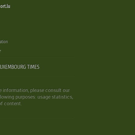
ort.lu
ation
LUXEMBOURG TIMES
 information, please consult our
lowing purposes: usage statistics,
of content.