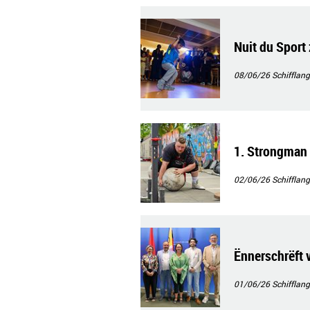
Nuit du Sport
08/06/26
Schifflang
1. Strongman 
02/06/26
Schifflang
Ënnerschrëft
01/06/26
Schifflang