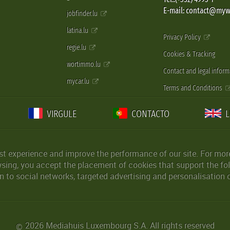
E-mail: contact@myw
jobfinder.lu
latina.lu
Privacy Policy
regie.lu
Cookies & Tracking
wortimmo.lu
Contact and legal inform
mycar.lu
Terms and Conditions
VIRGULE
CONTACTO
st experience and improve the performance of our site. For more
wsing, you accept the placement of cookies that support the fol
 to social networks, targeted advertising and personalisation 
2026 Mediahuis Luxembourg S.A. All rights reserved
©