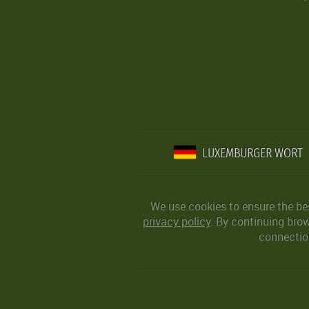
LUXEMBURGER WORT
We use cookies to ensure the be
privacy policy
. By continuing bro
connection