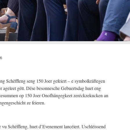
26
ng Schëffleng seng 150 Joer gefeiert – e symbolkräftegen
r ageleet gëtt. Dëse besonnesche Gebuertsdag huet eng
 zesummen op 150 Joer Onofhängegkeet zeréckzekucken an
ngengeschicht ze feieren.
 vu Schëffleng, huet d’Evenement lancéiert. Uschléissend