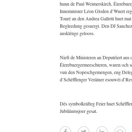
hunn de Paul Weimerskirch, Éierebuerg
Inneminister Léon Gloden d’Wuert erg
Touré an den Andrea Galletti huet mat 
Begleedung gesuergt. Den DJ Sanche
ausklénge gelooss.
Nieft de Ministeren an Deputéiert au
Éierebuergermeeschteren, waren och s
vun den Nopeschgemengen, eng Delega
d’Schëfflenger Veräiner esouwéi d’Re
Dës symbolkräfteg Feier huet Schëffleng
Jubiläumsjoer gesat.