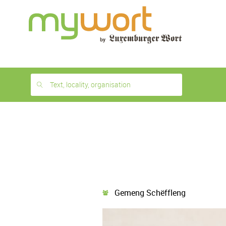
1
month
free
Text, locality, organisation
Gemeng Schëffleng