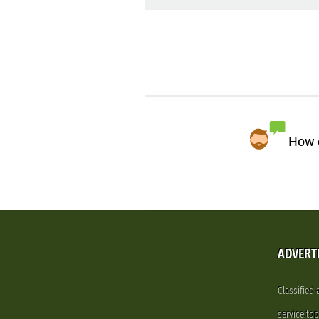
How d
ADVERT
Classified
service.to