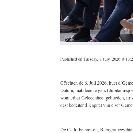
Published on Tuesday, 7 July, 2026 at 13:
Gëschter, de 6. Juli 2026, huet d’Geme
Datum, mat deem e ganzt Jubiläumsjoe
wonnerbar Geleeënheet gebueden, fir
dëst bedeitend Kapitel vun eiser Geme
De Carlo Feiereisen, Buergermeeschter