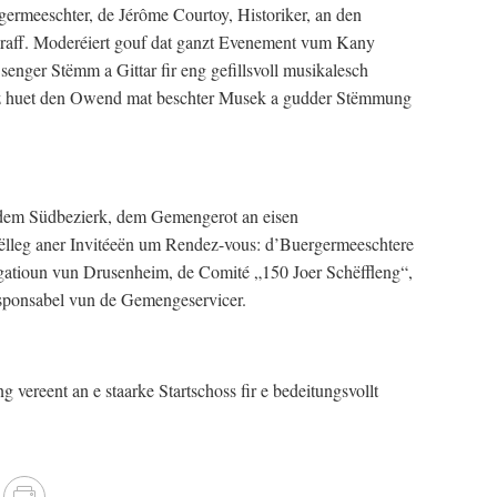
ermeeschter, de Jérôme Courtoy, Historiker, an den
raff. Moderéiert gouf dat ganzt Evenement vum Kany
senger Stëmm a Gittar fir eng gefillsvoll musikalesch
z huet den Owend mat beschter Musek a gudder Stëmmung
s dem Südbezierk, dem Gemengerot an eisen
ëlleg aner Invitéeën um Rendez-vous: d’Buergermeeschtere
tioun vun Drusenheim, de Comité „150 Joer Schëffleng“,
sponsabel vun de Gemengeservicer.
 vereent an e staarke Startschoss fir e bedeitungsvollt