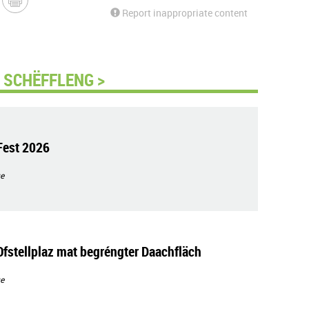
Report inappropriate content
 SCHËFFLENG >
Fest 2026
e
Ofstellplaz mat begréngter Daachfläch
e