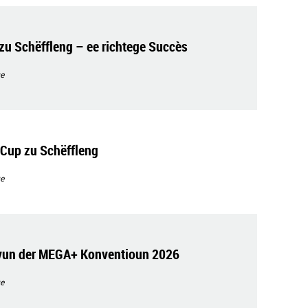
 zu Schëffleng – ee richtege Succès
e
Cup zu Schëffleng
e
 vun der MEGA+ Konventioun 2026
e