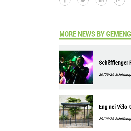
MORE NEWS BY GEMENG
Schëfflenger 
29/06/26
Schifflang
Eng nei Vëlo-
29/06/26
Schifflang