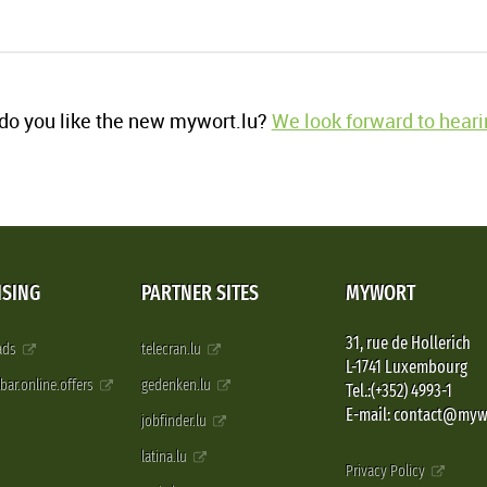
o you like the new mywort.lu?
We look forward to heari
ISING
PARTNER SITES
MYWORT
31, rue de Hollerich
 ads
telecran.lu
L-1741 Luxembourg
pbar.online.offers
gedenken.lu
Tel.:(+352) 4993-1
E-mail: contact@myw
jobfinder.lu
latina.lu
Privacy Policy