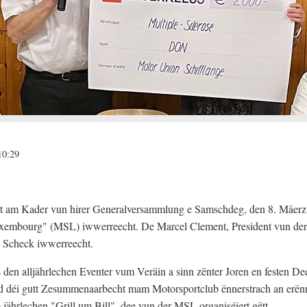
10:29
 am Kader vun hirer Generalversammlung e Samschdeg, den 8. Mäerz
Luxembourg" (MSL) iwwerreecht. De Marcel Clement, President vun d
 Scheck iwwerreecht.
den alljährlechen Eventer vum Veräin a sinn zënter Joren en festen D
 déi gutt Zesummenaarbecht mam Motorsportclub ënnerstrach an erënn
jährlechen "Grill um Bill", dee vun der MSL organiséiert gëtt.