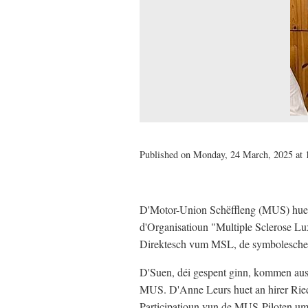
Published on Monday, 24 March, 2025 at 
D'Motor-Union Schëffleng (MUS) huet
d'Organisatioun "Multiple Sclerose 
Direktesch vum MSL, de symbolesche
D'Suen, déi gespent ginn, kommen aus 
MUS. D'Anne Leurs huet an hirer Ried
Participatioun vun de MUS-Piloten um 