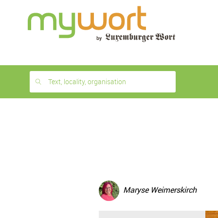
1
month
free
Text, locality, organisation
Maryse Weimerskirch