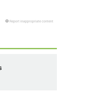
Report inappropriate content
S