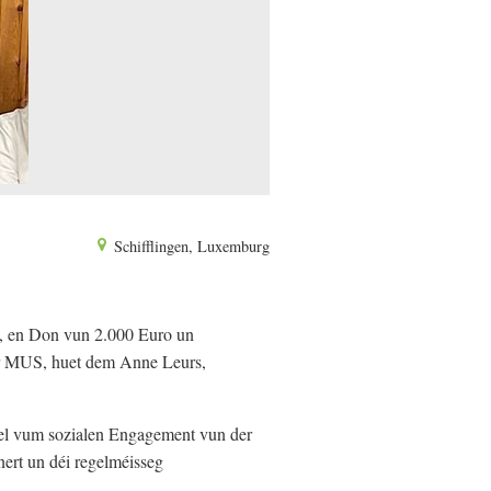
Schifflingen, Luxemburg
, en Don vun 2.000 Euro un
er MUS, huet dem Anne Leurs,
eel vum sozialen Engagement vun der
ert un déi regelméisseg