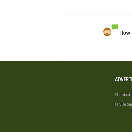
How d
ADVERT
Classified
service.to