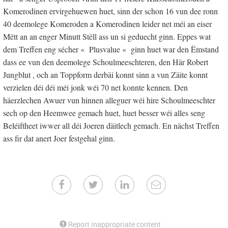
Komerodinen ervirgehuewen huet, sinn der schon 16 vun dee ronn
40 deemolege Komeroden a Komerodinen leider net méi an eiser
Mëtt an an enger Minutt Stëll ass un si geduecht ginn. Eppes wat
dem Treffen eng sécher « Plusvalue « ginn huet war den Ëmstand
dass ee vun den deemolege Schoulmeeschteren, den Här Robert
Jungblut , och an Toppform derbäi konnt sinn a vun Zäite konnt
verzielen déi déi méi jonk wéi 70 net konnte kennen. Den
häerzlechen Awuer vun hinnen alleguer wéi hire Schoulmeeschter
sech op den Heemwee gemach huet, huet besser wéi alles seng
Beléiftheet iwwer all déi Joeren däitlech gemach. En nächst Treffen
ass fir dat anert Joer festgehal ginn.
Report inappropriate content