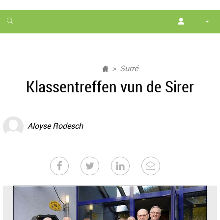
1
month
free
Surré
Klassentreffen vun de Sirer
Aloyse Rodesch