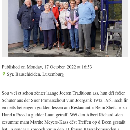
Published on Monday, 17 October, 2022 at 16:53
Syr, Bauschleiden, Luxemburg
Sou wéi et schon zënter laange Joeren Traditioun ass, hun déi fréier
Schüler aus der Sirer Primärschoul vum Joergank 1942-1951 sech fir
en neits bei engem gudden Iessen am Restaurant « Beim Sheila » zu
Harel a Freed a gudder Laun getraff. Wéi den Albert Richard -den
zesumme mam Marthe Meyers-Kass dëst Treffen op d’Been gestallt
hat - a senger Usprooch virun den 11 fréiere Klassekomeroden a