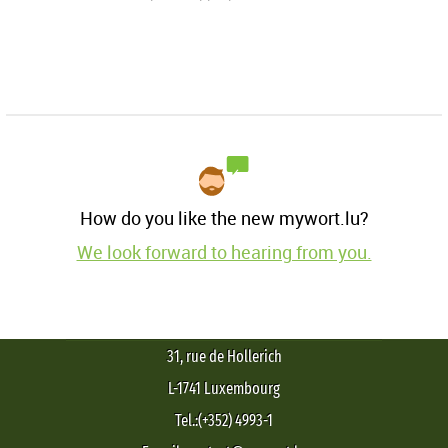
How do you like the new mywort.lu?
We look forward to hearing from you.
31, rue de Hollerich
L-1741 Luxembourg
Tel.:(+352) 4993-1