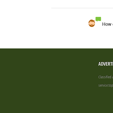
How d
ADVERT
Classified
service.to