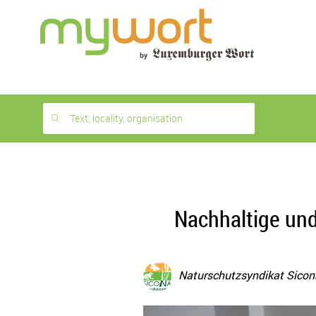
1
month
free
Text, locality, organisation
Nachhaltige und
Naturschutzsyndikat Sicon