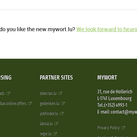
o you like the new mywort.lu?
We look forward to heari
ISING
PARTNER SITES
MYWORT
31, rue de Hollerich
 ads
telecran.lu
L-1741 Luxembourg
pbar.online.offers
gedenken.lu
Tel.:(+352) 4993-1
E-mail: contact@myw
jobfinder.lu
latina.lu
Privacy Policy
regie.lu