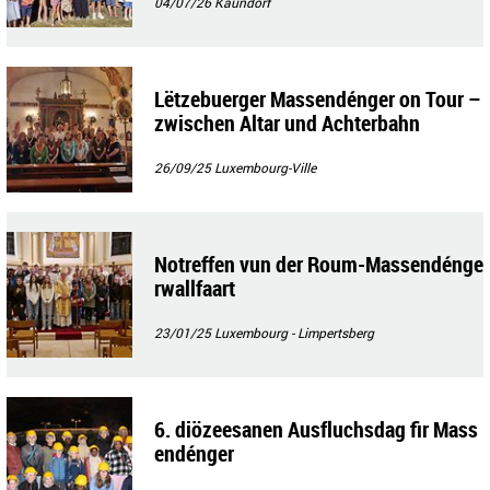
04/07/26
Kaundorf
Lëtzebuerger Massendénger on Tour –
zwischen Altar und Achterbahn
26/09/25
Luxembourg-Ville
Notreffen vun der Roum-Massendénge
rwallfaart
23/01/25
Luxembourg - Limpertsberg
6. diözeesanen Ausfluchsdag fir Mass
endénger