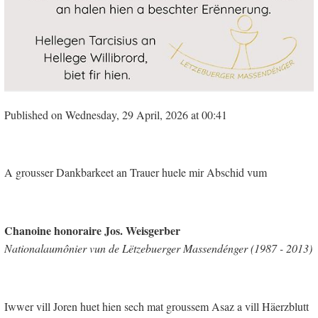
Published on Wednesday, 29 April, 2026 at 00:41
A grousser Dankbarkeet an Trauer huele mir Abschid vum
Chanoine honoraire Jos. Weisgerber
Nationalaumônier vun de Lëtzebuerger Massendénger (1987 - 2013)
Iwwer vill Joren huet hien sech mat groussem Asaz a vill Häerzblutt