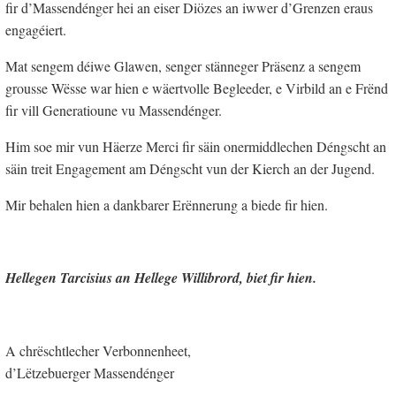
fir d’Massendénger hei an eiser Diözes an iwwer d’Grenzen eraus
engagéiert.
Mat sengem déiwe Glawen, senger stänneger Präsenz a sengem
grousse Wësse war hien e wäertvolle Begleeder, e Virbild an e Frënd
fir vill Generatioune vu Massendénger.
Him soe mir vun Häerze Merci fir säin onermiddlechen Déngscht an
säin treit Engagement am Déngscht vun der Kierch an der Jugend.
Mir behalen hien a dankbarer Erënnerung a biede fir hien.
Hellegen Tarcisius an Hellege Willibrord, biet fir hien.
A chrëschtlecher Verbonnenheet,
d’Lëtzebuerger Massendénger