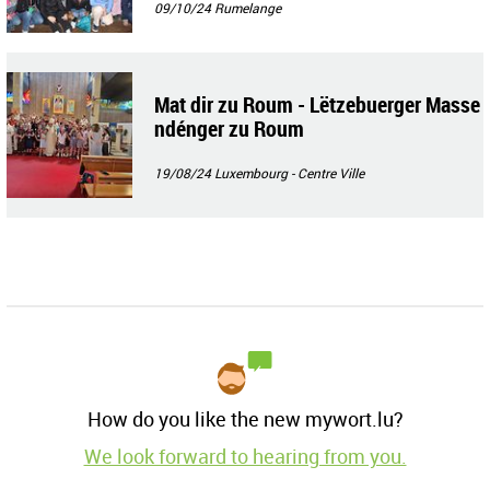
09/10/24
Rumelange
Mat dir zu Roum - Lëtzebuerger Masse
ndénger zu Roum
19/08/24
Luxembourg - Centre Ville
How do you like the new mywort.lu?
We look forward to hearing from you.