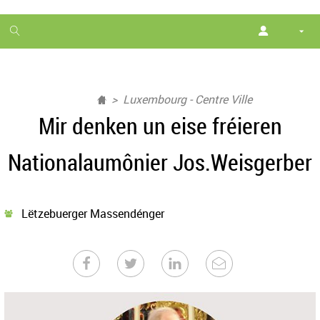
1
month
free
Luxembourg - Centre Ville
Mir denken un eise fréieren
Nationalaumônier Jos.Weisgerber
Lëtzebuerger Massendénger