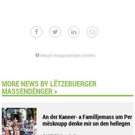
Report inappropriate content
MORE NEWS BY LËTZEBUERGER
MASSENDÉNGER >
An der Kanner- a Familljemass um Per
mësknupp denke mir un den hellegen
Tarcisius