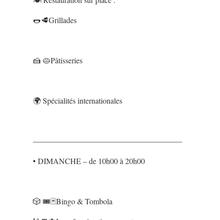
🌭🥩Grillades
🍰 🥧Pâtisseries
🌍 Spécialités internationales
——————————————––––––––––
• DIMANCHE – de 10h00 à 20h00
🎲 🎟️🃏Bingo & Tombola