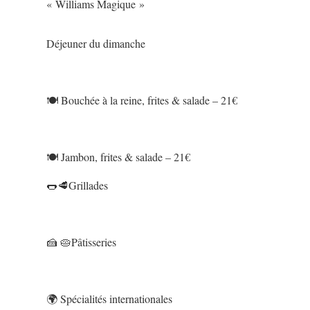
« Williams Magique »
Déjeuner du dimanche
🍽️ Bouchée à la reine, frites & salade – 21€
🍽️ Jambon, frites & salade – 21€
🌭🥩Grillades
🍰 🥧Pâtisseries
🌍 Spécialités internationales