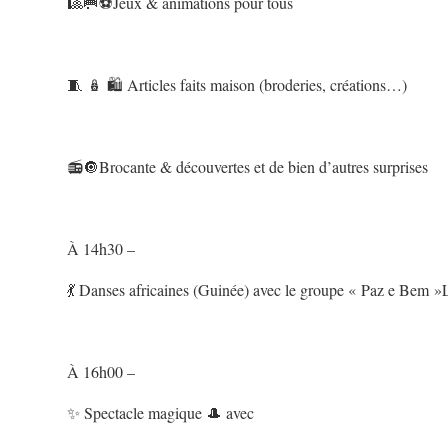
🎱🥅⚽️Jeux & animations pour tous
🧵 🪆 🛍️ Articles faits maison (broderies, créations…)
📻🔘Brocante & découvertes et de bien d’autres surprises
À 14h30 –
💃 Danses africaines (Guinée) avec le groupe « Paz e Bem
À 16h00 –
✨ Spectacle magique 🎩 avec