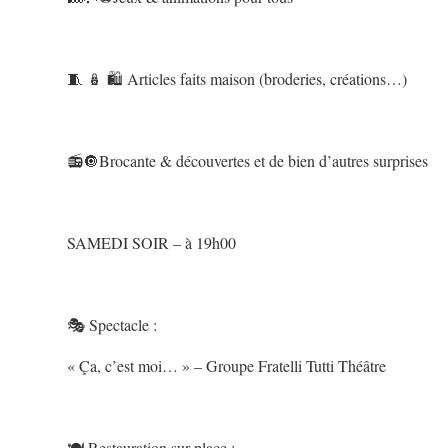
🧵 🪆 🛍️ Articles faits maison (broderies, créations…)
📻🔘Brocante & découvertes et de bien d’autres surprises
SAMEDI SOIR – à 19h00
🎭 Spectacle :
« Ça, c’est moi… » – Groupe Fratelli Tutti Théâtre
🍽️ Restauration sur place :