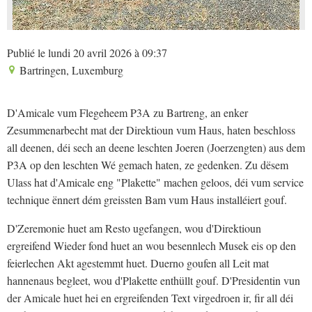
Publié le lundi 20 avril 2026 à 09:37
Bartringen, Luxemburg
D'Amicale vum Flegeheem P3A zu Bartreng, an enker
Zesummenarbecht mat der Direktioun vum Haus, haten beschloss
all deenen, déi sech an deene leschten Joeren (Joerzengten) aus dem
P3A op den leschten Wé gemach haten, ze gedenken. Zu dësem
Ulass hat d'Amicale eng "Plakette" machen geloos, déi vum service
technique ënnert dém greissten Bam vum Haus installéiert gouf.
D'Zeremonie huet am Resto ugefangen, wou d'Direktioun
ergreifend Wieder fond huet an wou besennlech Musek eis op den
feierlechen Akt agestemmt huet. Duerno goufen all Leit mat
hannenaus begleet, wou d'Plakette enthüllt gouf. D'Presidentin vun
der Amicale huet hei en ergreifenden Text virgedroen ir, fir all déi