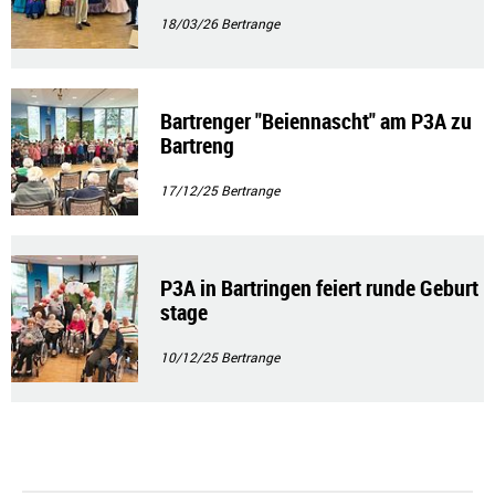
18/03/26
Bertrange
Bartrenger "Beiennascht" am P3A zu
Bartreng
17/12/25
Bertrange
P3A in Bartringen feiert runde Geburt
stage
10/12/25
Bertrange