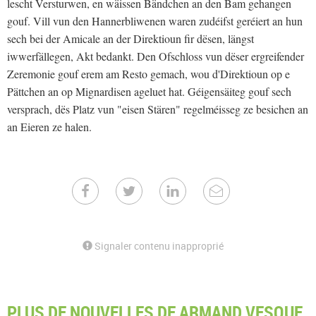
lescht Versturwen, en wäissen Bändchen an den Bam gehangen
gouf. Vill vun den Hannerbliwenen waren zudéifst geréiert an hun
sech bei der Amicale an der Direktioun fir dësen, längst
iwwerfällegen, Akt bedankt. Den Ofschloss vun dëser ergreifender
Zeremonie gouf erem am Resto gemach, wou d'Direktioun op e
Pättchen an op Mignardisen ageluet hat. Géigensäiteg gouf sech
versprach, dës Platz vun "eisen Stären" regelméisseg ze besichen an
an Eieren ze halen.
Signaler contenu inapproprié
PLUS DE NOUVELLES DE ARMAND VESQUE