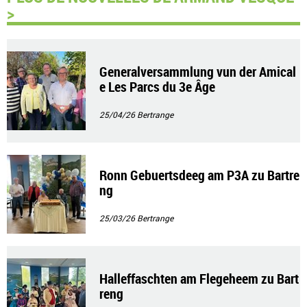
>
Generalversammlung vun der Amical
e Les Parcs du 3e Âge
25/04/26
Bertrange
Ronn Gebuertsdeeg am P3A zu Bartre
ng
25/03/26
Bertrange
Halleffaschten am Flegeheem zu Bart
reng