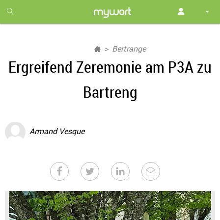
1
month
free
Bertrange
Ergreifend Zeremonie am P3A zu
Bartreng
Armand Vesque