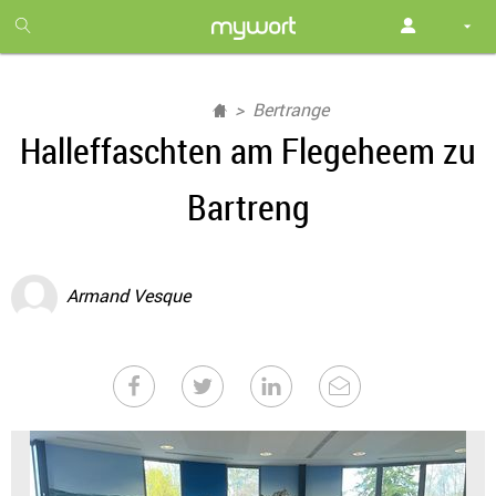
1
month
free
Bertrange
Halleffaschten am Flegeheem zu
Bartreng
Armand Vesque