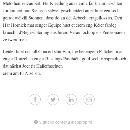
Melodien verzaubert. Hir Kleedung aus dem Ufank vum leschten
Jorhonnert hun Sie sech selwer geschneidert an et huet een sech
gefrot wéivill Stonnen, dass do an déi Arbecht eragefloss as. Den
Här Hornick mat senger Equipe huet et erem eng Kéier färdeg
bruecht, d'Begéschterung aus hirem Veräin och op eis Pensionären
ze iwerdroen.
Leider huet och all Concert säin Enn, mé bei engem Pättchen mat
enger Bratzel an enger Rieslings Paschtéit, gouf sech verspraoh och
dat nächst Joer fir Halleffaschten
erem am P3A ze sin.
Signaler contenu inapproprié