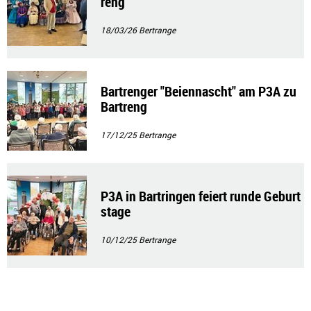
reng
18/03/26
Bertrange
Bartrenger "Beiennascht" am P3A zu
Bartreng
17/12/25
Bertrange
P3A in Bartringen feiert runde Geburt
stage
10/12/25
Bertrange