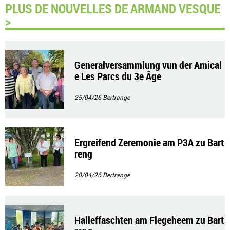
PLUS DE NOUVELLES DE ARMAND VESQUE
>
Generalversammlung vun der Amical
e Les Parcs du 3e Âge
25/04/26
Bertrange
Ergreifend Zeremonie am P3A zu Bart
reng
20/04/26
Bertrange
Halleffaschten am Flegeheem zu Bart