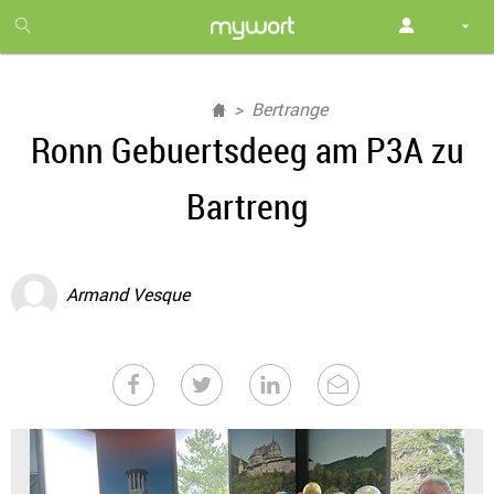
1
month
free
Bertrange
Ronn Gebuertsdeeg am P3A zu
Bartreng
Armand Vesque