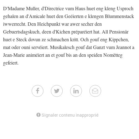
D'Madame Muller, d'Directrice vum Haus huet eng kleng Usproch
gehalen an d'Amicale huet den Geéierten e klengen Blummenstack
iwwerrecht. Den Heichpunkt war awer secher den
Gebuertsdagskuch, deen d'Kichen préparéiert hat. All Pensionär
huet e Steck dovun ze schmachen kritt. Och gouf eng Kippchen,
mat oder ouni servéiert. Musikalesch gouf dat Ganzt vum Jeannot a
Jean-Marie animéiert an et gouf bis an den speiden Nomëtteg
gefeiert.
Signaler contenu inapproprié