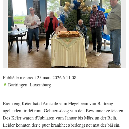
Publié le mercredi 25 mars 2026 à 11:08
Bartringen, Luxemburg
Erem eng Kéier hat d'Amicale vum Flegeheem vun Bartreng
agelueden fir déi ronn Gebuertsdeeg vun den Bewunner ze feieren.
Des Kéier waren d'Jubilaren vum Januar bis März un der Reih.
Leider konnten der e puer krankheetsbedengt nët mat der bäi sin.