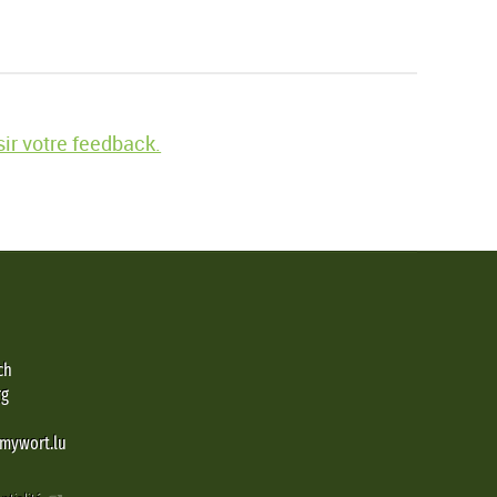
ir votre feedback.
ch
rg
@mywort.lu