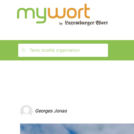
1
month
free
Texte, localité, organisation
Georges Jonas