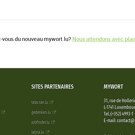
-vous du nouveau mywort.lu?
Nous attendons avec plais
SITES PARTENAIRES
MYWORT
31, rue de Holleri
telecran.lu
L-1741 Luxembou
e
gedenken.lu
Tel.:(+352) 4993-1
E-mail: contact
jobfinder.lu
latina.lu