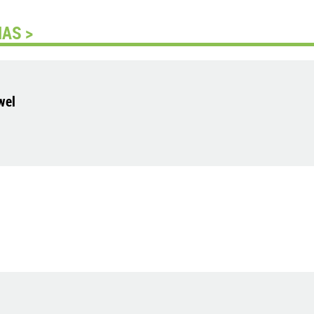
AS >
wel