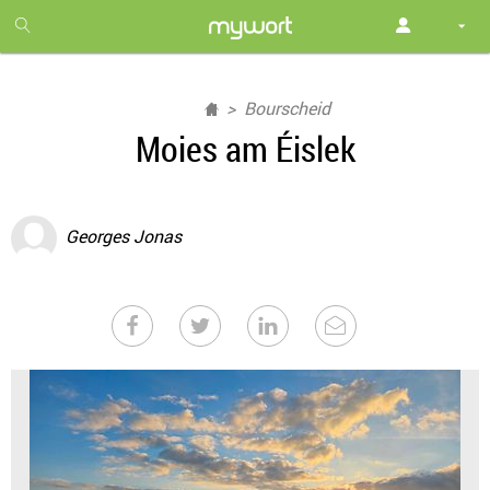
1
month
free
Bourscheid
Moies am Éislek
Georges Jonas