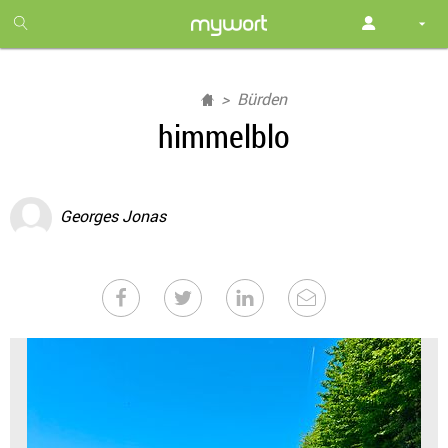
1
month
free
Bürden
himmelblo
Georges Jonas