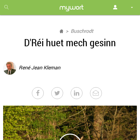
1
month
free
Buschrodt
D'Réi huet mech gesinn
René Jean Kleman