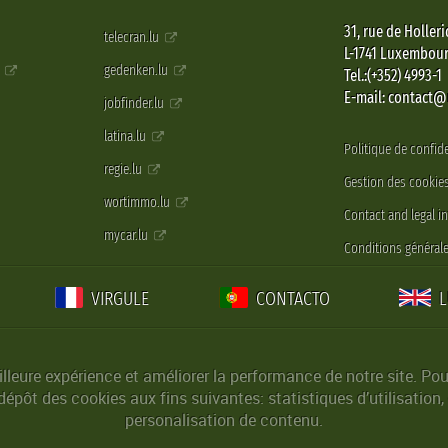
31, rue de Holleri
telecran.lu
L-1741 Luxembou
e
gedenken.lu
Tel.:(+352) 4993-1
E-mail: contact
jobfinder.lu
latina.lu
Politique de confide
regie.lu
Gestion des cookie
wortimmo.lu
Contact and legal i
mycar.lu
Conditions générale
VIRGULE
CONTACTO
lleure expérience et améliorer la performance de notre site. Pou
épôt des cookies aux fins suivantes: statistiques d’utilisation,
personalisation de contenu.