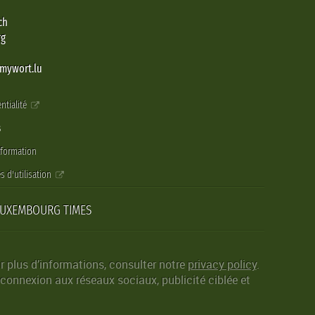
ch
rg
@mywort.lu
ntialité
s
nformation
s d'utilisation
LUXEMBOURG TIMES
r plus d’informations, consulter notre
privacy policy
.
 connexion aux réseaux sociaux, publicité ciblée et