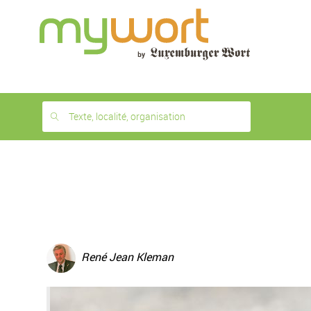
1
month
free
Texte, localité, organisation
René Jean Kleman