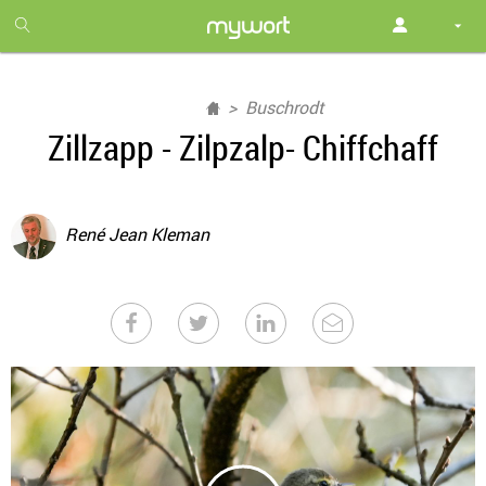
1
month
free
Buschrodt
Zillzapp - Zilpzalp- Chiffchaff
René Jean Kleman