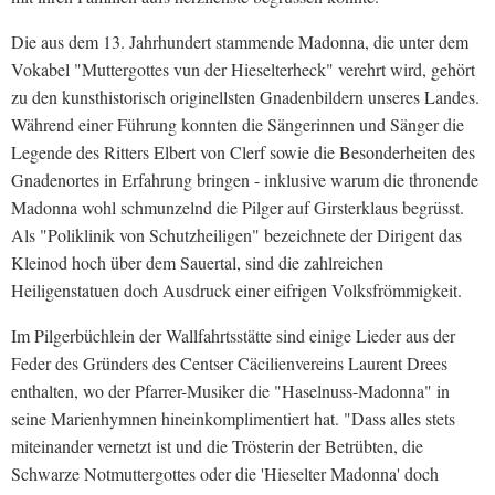
Die aus dem 13. Jahrhundert stammende Madonna, die unter dem
Vokabel "Muttergottes vun der Hieselterheck" verehrt wird, gehört
zu den kunsthistorisch originellsten Gnadenbildern unseres Landes.
Während einer Führung konnten die Sängerinnen und Sänger die
Legende des Ritters Elbert von Clerf sowie die Besonderheiten des
Gnadenortes in Erfahrung bringen - inklusive warum die thronende
Madonna wohl schmunzelnd die Pilger auf Girsterklaus begrüsst.
Als "Poliklinik von Schutzheiligen" bezeichnete der Dirigent das
Kleinod hoch über dem Sauertal, sind die zahlreichen
Heiligenstatuen doch Ausdruck einer eifrigen Volksfrömmigkeit.
Im Pilgerbüchlein der Wallfahrtsstätte sind einige Lieder aus der
Feder des Gründers des Centser Cäcilienvereins Laurent Drees
enthalten, wo der Pfarrer-Musiker die "Haselnuss-Madonna" in
seine Marienhymnen hineinkomplimentiert hat. "Dass alles stets
miteinander vernetzt ist und die Trösterin der Betrübten, die
Schwarze Notmuttergottes oder die 'Hieselter Madonna' doch