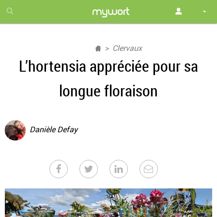
1
month
free
Clervaux
L’hortensia appréciée pour sa
longue floraison
Danièle Defay