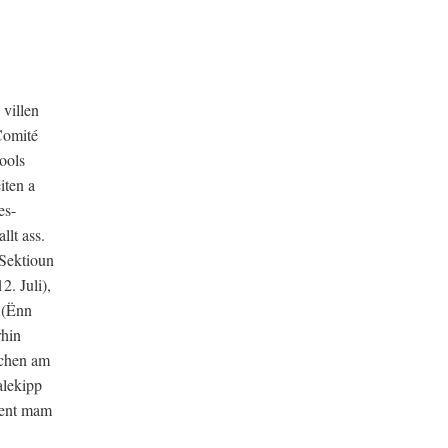
villen
Comité
ools
iten a
es-
lt ass.
 Sektioun
. Juli),
f (Ënn
rhin
uchen am
alekipp
ement mam