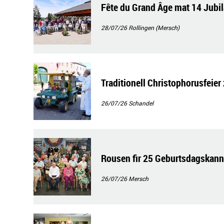
Fête du Grand Âge mat 14 Jubi
28/07/26
Rollingen (Mersch)
Traditionell Christophorusfeier
26/07/26
Schandel
Rousen fir 25 Geburtsdagskann
26/07/26
Mersch