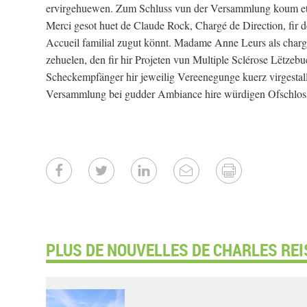
ervirgehuewen. Zum Schluss vun der Versammlung koum et 
Merci gesot huet de Claude Rock, Chargé de Direction, fir
Accueil familial zugut könnt. Madame Anne Leurs als chargé
zehuelen, den fir hir Projeten vun Multiple Sclérose Lëtzeb
Scheckempfänger hir jeweilig Vereenegunge kuerz virgestall
Versammlung bei gudder Ambiance hire würdigen Ofschloss 
PLUS DE NOUVELLES DE CHARLES REI