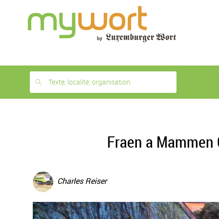
1
month
free
Texte, localité, organisation
Fraen a Mammen Co
Charles Reiser