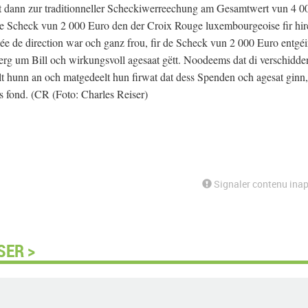
dann zur traditionneller Scheckiwerreechung am Gesamtwert vun 4 0
 de Scheck vun 2 000 Euro den der Croix Rouge luxembourgeoise fir hir
e de direction war och ganz frou, fir de Scheck vun 2 000 Euro entgéi
uerg um Bill och wirkungsvoll agesaat gëtt. Noodeems dat di verschidde
t hunn an och matgedeelt hun firwat dat dess Spenden och agesat ginn,
fond. (CR (Foto: Charles Reiser)
Signaler contenu inap
SER >