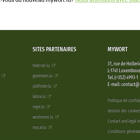
SITES PARTENAIRES
MYWORT
31, rue de Holleri
telecran.lu
L-1741 Luxembou
e
gedenken.lu
Tel.:(+352) 4993-1
E-mail: contact
jobfinder.lu
latina.lu
Politique de confide
regie.lu
Gestion des cookie
wortimmo.lu
Contact and legal i
mycar.lu
Conditions générale