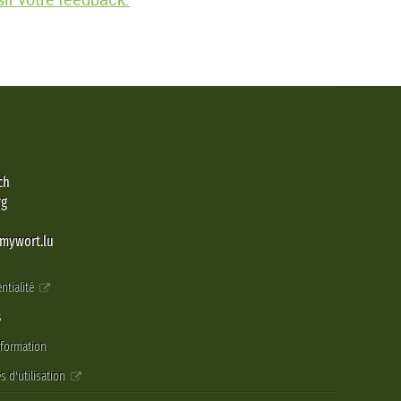
ch
rg
@mywort.lu
ntialité
s
nformation
s d'utilisation