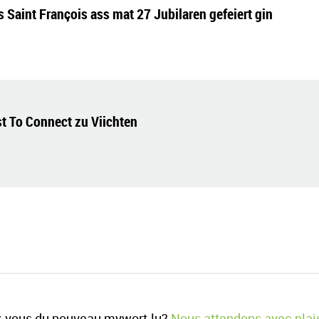
aint François ass mat 27 Jubilaren gefeiert gin
st To Connect zu Viichten
-vous du nouveau mywort.lu?
Nous attendons avec plais