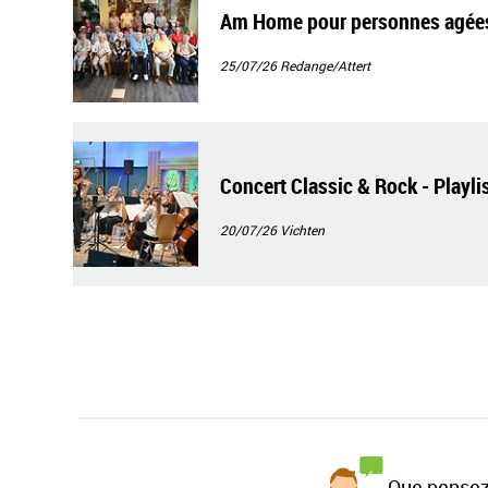
Am Home pour personnes agées S
25/07/26
Redange/Attert
Concert Classic & Rock - Playli
20/07/26
Vichten
Que pensez