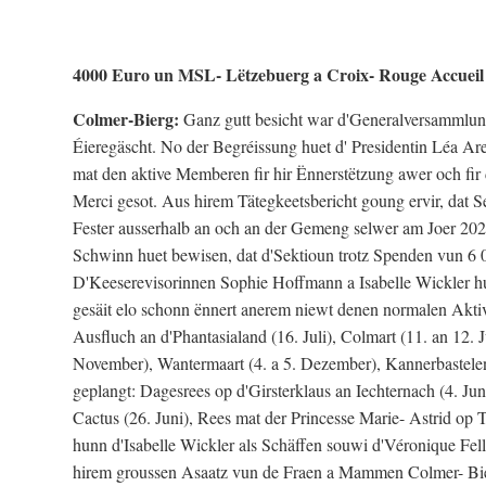
4000 Euro un MSL- Lëtzebuerg a Croix- Rouge Accueil 
Colmer-Bierg:
Ganz gutt besicht war d'Generalversammlun
Éieregäscht. No der Begréissung huet d' Presidentin Léa A
mat den aktive Memberen fir hir Ënnerstëtzung awer och fir
Merci gesot. Aus hirem Tätegkeetsbericht goung ervir, dat 
Fester ausserhalb an och an der Gemeng selwer am Joer 2025
Schwinn huet bewisen, dat d'Sektioun trotz Spenden vun 6 0
D'Keeserevisorinnen Sophie Hoffmann a Isabelle Wickler h
gesäit elo schonn ënnert anerem niewt denen normalen Aktivi
Ausfluch an d'Phantasialand (16. Juli), Colmart (11. an 12.
November), Wantermaart (4. a 5. Dezember), Kannerbastele
geplangt: Dagesrees op d'Girsterklaus an Iechternach (4. J
Cactus (26. Juni), Rees mat der Princesse Marie- Astrid o
hunn d'Isabelle Wickler als Schäffen souwi d'Véronique Fell
hirem groussen Asaatz vun de Fraen a Mammen Colmer- Bier