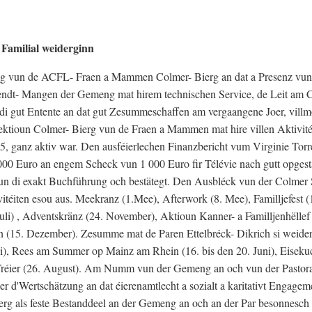
Familial weiderginn
g vun de ACFL- Fraen a Mammen Colmer- Bierg an dat a Presenz vun 
rendt- Mangen der Gemeng mat hirem technischen Service, de Leit am 
 di gut Entente an dat gut Zesummeschaffen am vergaangene Joer, villm
Sektioun Colmer- Bierg vun de Fraen a Mammen mat hire villen Aktivité
, ganz aktiv war. Den ausféierlechen Finanzbericht vum Virginie Torr
00 Euro an engem Scheck vun 1 000 Euro fir Télévie nach gutt opgestal
un di exakt Buchführung och bestätegt. Den Ausbléck vun der Colmer
téiten esou aus. Meekranz (1.Mee), Afterwork (8. Mee), Familljefest (12
 Juli) , Adventskränz (24. November), Aktioun Kanner- a Familljenhëlle
n (15. Dezember). Zesumme mat de Paren Ettelbréck- Dikrich si weide
uni), Rees am Summer op Mainz am Rhein (16. bis den 20. Juni), Eisek
p Tréier (26. August). Am Numm vun der Gemeng an och vun der Pastor
er d'Wertschätzung an dat éierenamtlecht a sozialt a karitativt Engag
g als feste Bestanddeel an der Gemeng an och an der Par besonnesch