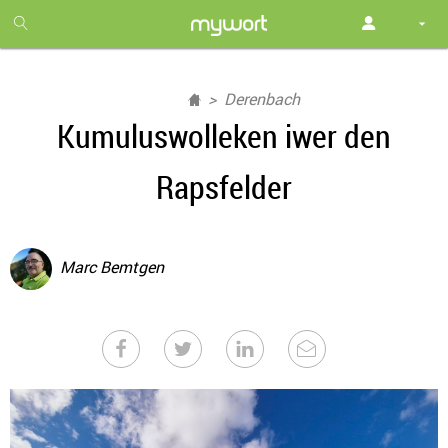
1
month
free
Derenbach
Kumuluswolleken iwer den
Rapsfelder
Marc Bemtgen