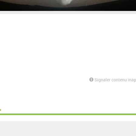
Signaler contenu inap
>