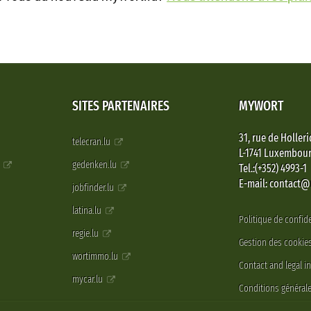
SITES PARTENAIRES
MYWORT
31, rue de Holleri
telecran.lu
L-1741 Luxembou
e
gedenken.lu
Tel.:(+352) 4993-1
E-mail: contact
jobfinder.lu
latina.lu
Politique de confide
regie.lu
Gestion des cookie
wortimmo.lu
Contact and legal i
mycar.lu
Conditions générale