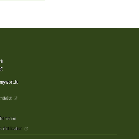
ch
rg
@mywort.lu
ntialité
s
nformation
s d'utilisation