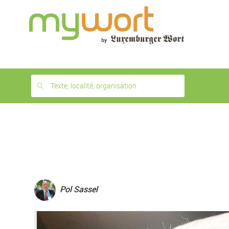
1
month
free
Texte, localité, organisation
Pol Sassel