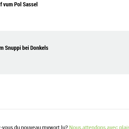
if vum Pol Sassel
m Snuppi bei Donkels
-vous du nouveau mywort.lu?
Nous attendons avec plais