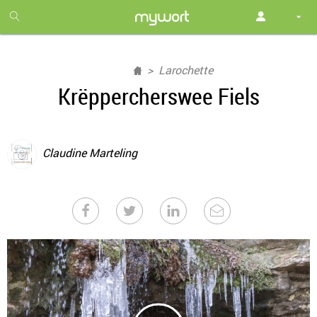
1
month
free
Larochette
Krëppercherswee Fiels
Claudine Marteling