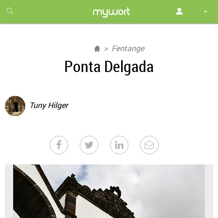
1
month
free
Fentange
Ponta Delgada
Tuny Hilger