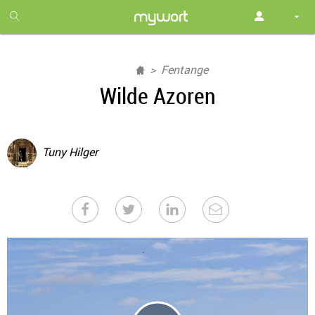
1
month
free
Fentange
Wilde Azoren
Tuny Hilger