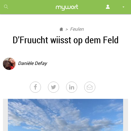
1
month
free
Feulen
D’Fruucht wiisst op dem Feld
Danièle Defay