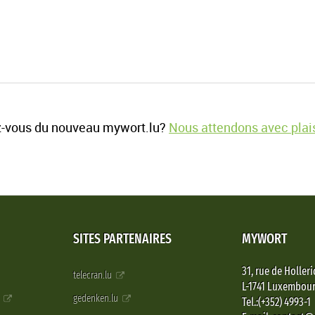
-vous du nouveau mywort.lu?
Nous attendons avec plais
SITES PARTENAIRES
MYWORT
31, rue de Holleri
telecran.lu
L-1741 Luxembou
e
gedenken.lu
Tel.:(+352) 4993-1