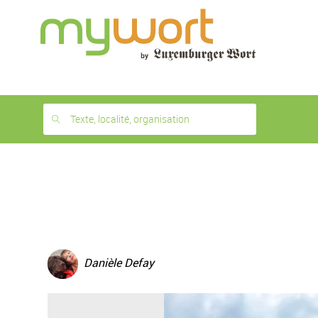
1
month
free
Texte, localité, organisation
Danièle Defay