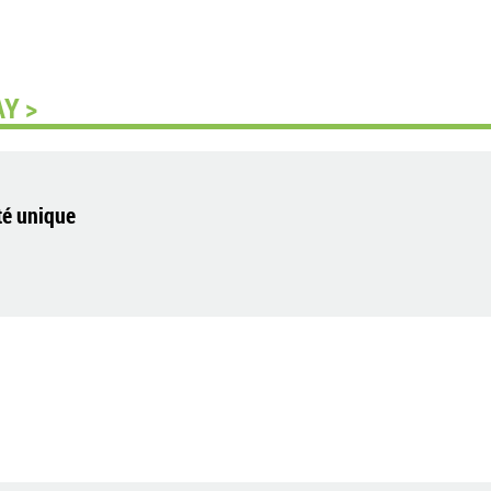
Y >
té unique