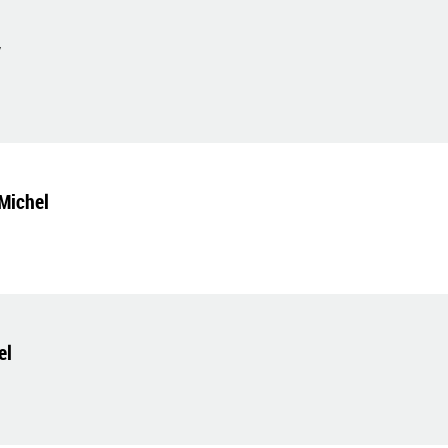
y
-Michel
el