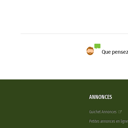
Que pensez
ANNONCES
Guichet Annonces
Petites annonces en lign