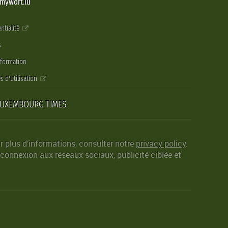
@mywort.lu
ntialité
s
nformation
s d'utilisation
LUXEMBOURG TIMES
r plus d’informations, consulter notre
privacy policy
.
 connexion aux réseaux sociaux, publicité ciblée et