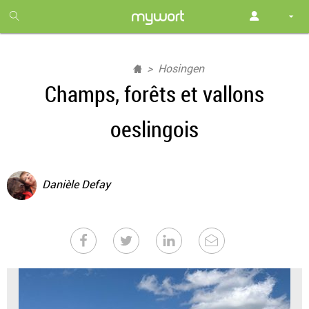
1
month
free
Hosingen
Champs, forêts et vallons
oeslingois
Danièle Defay