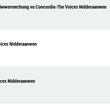
iwwerreechung vu Concordia-The Voices Nidderaanwen
oices Nidderaanwen
ices Nidderaanwen