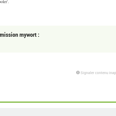
oler'.
a mission mywort :
Signaler contenu inap