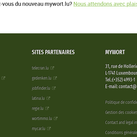
-vous du nouveau mywort.lu?
Nous attendons avec plais
SITES PARTENAIRES
MYWORT
31, rue de Holleri
telecran.lu
L-1741 Luxembou
e
gedenken.lu
Tel.:(+352) 4993-1
E-mail: contact
jobfinder.lu
latina.lu
Politique de confide
regie.lu
Gestion des cookie
wortimmo.lu
Contact and legal i
mycar.lu
Conditions générale