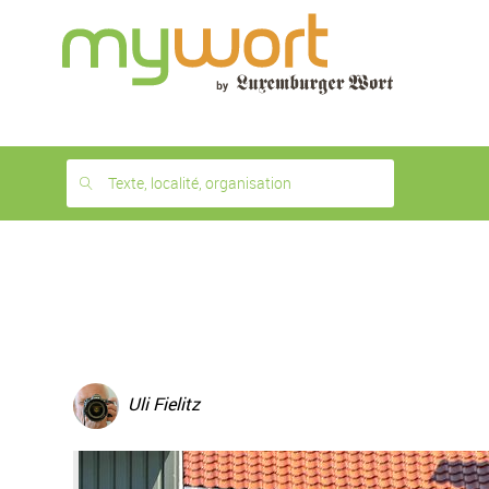
1
month
free
Texte, localité, organisation
Uli Fielitz