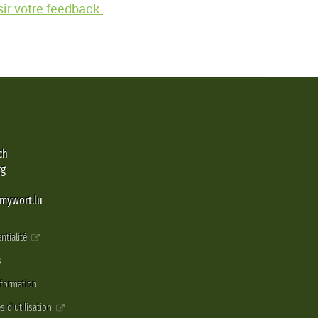
ir votre feedback.
ch
rg
@mywort.lu
ntialité
s
nformation
s d'utilisation