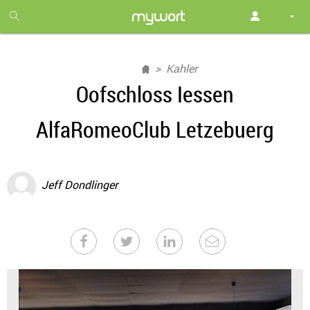
1
month
free
Kahler
Oofschloss Iessen
AlfaRomeoClub Letzebuerg
Jeff Dondlinger