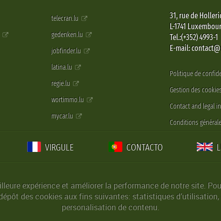
31, rue de Holleri
telecran.lu
L-1741 Luxembou
e
gedenken.lu
Tel.:(+352) 4993-1
E-mail: contact
jobfinder.lu
latina.lu
Politique de confide
regie.lu
Gestion des cookie
wortimmo.lu
Contact and legal i
mycar.lu
Conditions générale
VIRGULE
CONTACTO
lleure expérience et améliorer la performance de notre site. Pou
épôt des cookies aux fins suivantes: statistiques d’utilisation,
personalisation de contenu.