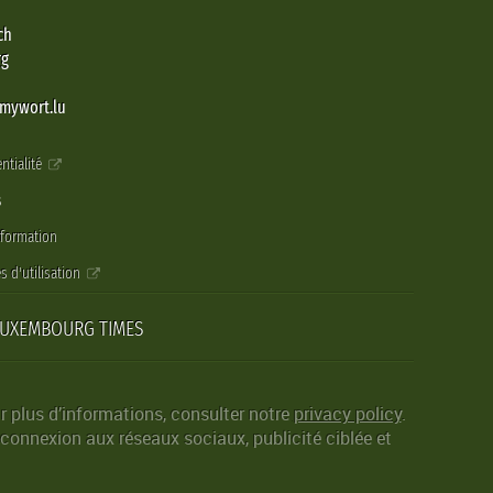
ch
rg
@mywort.lu
ntialité
s
nformation
s d'utilisation
LUXEMBOURG TIMES
r plus d’informations, consulter notre
privacy policy
.
 connexion aux réseaux sociaux, publicité ciblée et