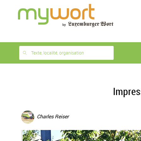
1
month
free
Texte, localité, organisation
Impres
Charles Reiser