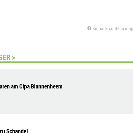
Signaler contenu inap
SER >
laren am Cipa Blannenheem
 zu Schandel