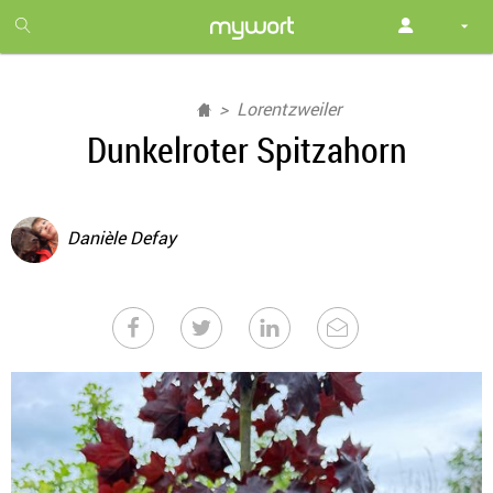
1
month
free
Lorentzweiler
Dunkelroter Spitzahorn
Danièle Defay