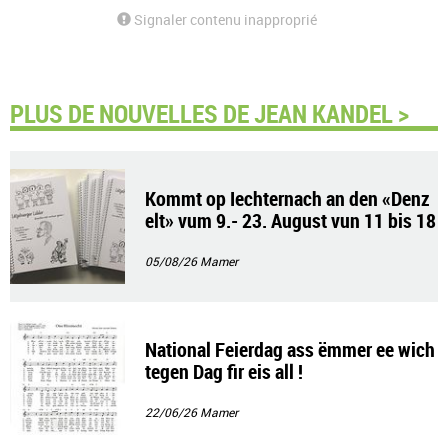
Signaler contenu inapproprié
PLUS DE NOUVELLES DE JEAN KANDEL >
Kommt op Iechternach an den «Denz
elt» vum 9.- 23. August vun 11 bis 18
Auer !
05/08/26
Mamer
National Feierdag ass ëmmer ee wich
tegen Dag fir eis all !
22/06/26
Mamer