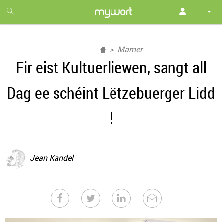
1
month
free
Mamer
Fir eist Kultuerliewen, sangt all
Dag ee schéint Lëtzebuerger Lidd
!
Jean Kandel