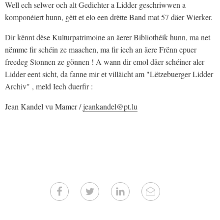
Well ech selwer och alt Gedichter a Lidder geschriwwen a
komponéiert hunn, gëtt et elo een drëtte Band mat 57 däer Wierker.
Dir kënnt dëse Kulturpatrimoine an äerer Bibliothéik hunn, ma net
nëmme fir schéin ze maachen, ma fir iech an äere Frënn epuer
freedeg Stonnen ze gönnen ! A wann dir emol däer schéiner aler
Lidder eent sicht, da fanne mir et villäicht am "Lëtzebuerger Lidder
Archiv" , meld Iech duerfir :
Jean Kandel vu Mamer /
jeankandel@pt.lu