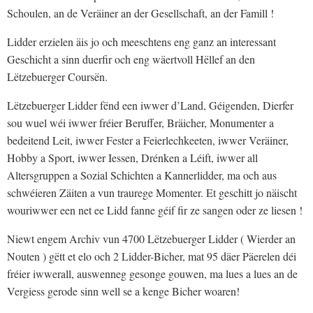
Schoulen, an de Veräiner an der Gesellschaft, an der Famill !
Lidder erzielen äis jo och meeschtens eng ganz an interessant
Geschicht a sinn duerfir och eng wäertvoll Hëllef an den
Lëtzebuerger Coursën.
Lëtzebuerger Lidder fënd een iwwer d’Land, Géigenden, Dierfer
sou wuel wéi iwwer fréier Beruffer, Bräicher, Monumenter a
bedeitend Leit, iwwer Fester a Feierlechkeeten, iwwer Veräiner,
Hobby a Sport, iwwer Iessen, Drénken a Léift, iwwer all
Altersgruppen a Sozial Schichten a Kannerlidder, ma och aus
schwéieren Zäiten a vun traurege Momenter. Et geschitt jo näischt
wouriwwer een net ee Lidd fanne géif fir ze sangen oder ze liesen !
Niewt engem Archiv vun 4700 Lëtzebuerger Lidder ( Wierder an
Nouten ) gëtt et elo och 2 Lidder-Bicher, mat 95 däer Päerelen déi
fréier iwwerall, auswenneg gesonge gouwen, ma lues a lues an de
Vergiess gerode sinn well se a kenge Bicher woaren!