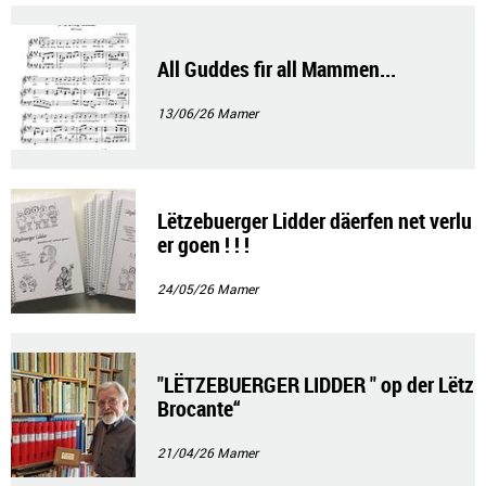
All Guddes fir all Mammen...
13/06/26
Mamer
Lëtzebuerger Lidder däerfen net verlu
er goen ! ! !
24/05/26
Mamer
"LËTZEBUERGER LIDDER " op der Lëtz
Brocante“
21/04/26
Mamer