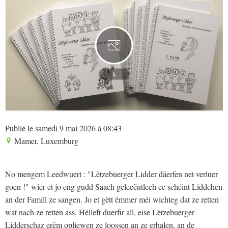
4
Publié le samedi 9 mai 2026 à 08:43
Mamer, Luxemburg
No mengem Leedwuert : "Lëtzebuerger Lidder däerfen net verluer
goen !" wier et jo eng gudd Saach geleeëntlech ee schéint Liddchen
an der Famill ze sangen. Jo et gëtt ëmmer méi wichteg dat ze retten
wat nach ze retten ass. Hëlleft duerfir all, eise Lëtzebuerger
Lidderschaz erëm opliewen ze loossen an ze erhalen, an de