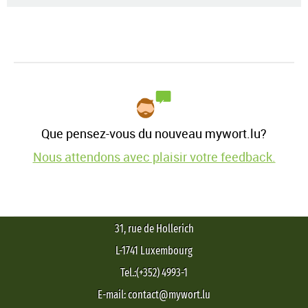
Que pensez-vous du nouveau mywort.lu?
Nous attendons avec plaisir votre feedback.
31, rue de Hollerich
L-1741 Luxembourg
Tel.:(+352) 4993-1
E-mail: contact@mywort.lu