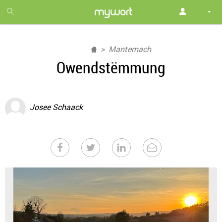
1
month
free
Manternach
Owendstëmmung
Josee Schaack