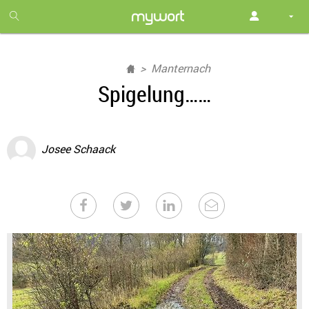
1
month
free
Manternach
Spigelung……
Josee Schaack