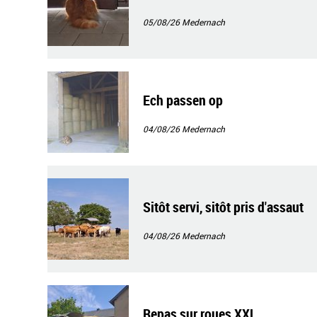
05/08/26
Medernach
Ech passen op
04/08/26
Medernach
Sitôt servi, sitôt pris d'assaut
04/08/26
Medernach
Repas sur roues XXL