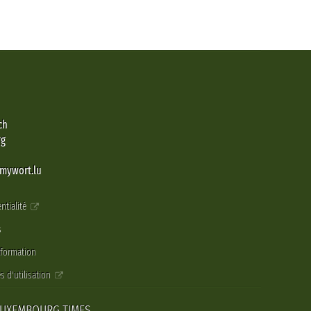
ch
rg
@mywort.lu
ntialité
s
nformation
s d'utilisation
LUXEMBOURG TIMES