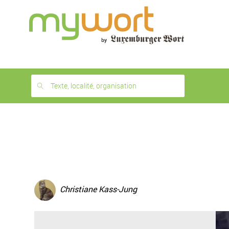
1
month
free
Texte, localité, organisation
Christiane Kass-Jung