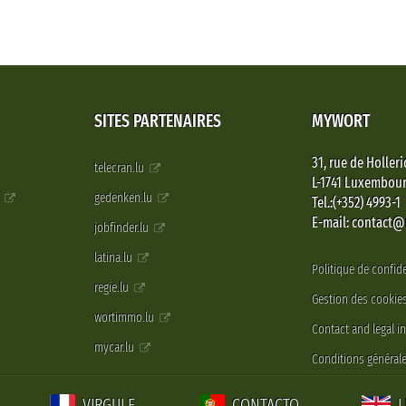
SITES PARTENAIRES
MYWORT
31, rue de Holleri
telecran.lu
L-1741 Luxembou
e
gedenken.lu
Tel.:(+352) 4993-1
E-mail: contact
jobfinder.lu
latina.lu
Politique de confide
regie.lu
Gestion des cookie
wortimmo.lu
Contact and legal i
mycar.lu
Conditions générale
VIRGULE
CONTACTO