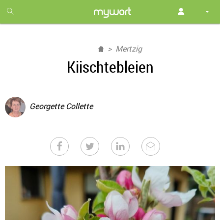
1
month
free
Mertzig
Kiischtebleien
Georgette Collette