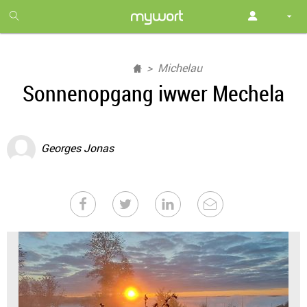
1
month
free
Michelau
Sonnenopgang iwwer Mechela
Georges Jonas